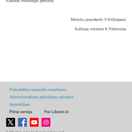
Kultūras ministrijas personā.
Ministru prezidents V.Krištopans
Kultūras ministre K.Pētersone
Pašvaldību saistošie noteikumi
Administratīvās atbildības ceļvedis
Apmācības
Pilnā versija
Par Likumi.lv