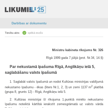
Darbības ar dokumentu
Tiesību akts:
spēkā esošs
Ministru kabineta rīkojums Nr. 326
Rīgā 1999.gada 7.jūlijā (prot. Nr.34, 14.§)
Par nekustamā īpašuma Rīgā, Anglikāņu ielā 5,
saglabāšanu valsts īpašumā
1. Saglabāt valsts īpašumā un nodot Kultūras ministrijas valdījumā
2
nekustamo īpašumu - ēkas (liters Nr.1, 2, 3) un zemi 1137 m
platībā
(grupa 8, grunts 12) - Rīgā, Anglikāņu ielā 5.
2. Kultūras ministrijai šī rīkojuma 1.punktā minēto nekustamo
īpašumu noteiktā kārtībā ierakstīt zemesgrāmatā uz valsts vārda