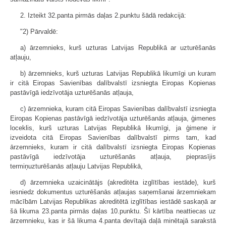
2. Izteikt 32.panta pirmās daļas 2.punktu šādā redakcijā:
"2) Pārvaldē:
a) ārzemnieks, kurš uzturas Latvijas Republikā ar uzturēšanās
atļauju,
b) ārzemnieks, kurš uzturas Latvijas Republikā likumīgi un kuram
ir citā Eiropas Savienības dalībvalstī izsniegta Eiropas Kopienas
pastāvīgā iedzīvotāja uzturēšanās atļauja,
c) ārzemnieka, kuram citā Eiropas Savienības dalībvalstī izsniegta
Eiropas Kopienas pastāvīgā iedzīvotāja uzturēšanās atļauja, ģimenes
loceklis, kurš uzturas Latvijas Republikā likumīgi, ja ģimene ir
izveidota citā Eiropas Savienības dalībvalstī pirms tam, kad
ārzemnieks, kuram ir citā dalībvalstī izsniegta Eiropas Kopienas
pastāvīgā iedzīvotāja uzturēšanās atļauja, pieprasījis
termiņuzturēšanās atļauju Latvijas Republikā,
d) ārzemnieka uzaicinātājs (akreditēta izglītības iestāde), kurš
iesniedz dokumentus uzturēšanās atļaujas saņemšanai ārzemniekam
mācībām Latvijas Republikas akreditētā izglītības iestādē saskaņā ar
šā likuma 23.panta pirmās daļas 10.punktu. Šī kārtība neattiecas uz
ārzemnieku, kas ir šā likuma 4.panta devītajā daļā minētajā sarakstā