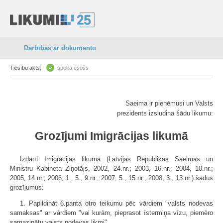
Darbības ar dokumentu
Tiesību akts:
spēkā esošs
Saeima ir pieņēmusi un Valsts
prezidents izsludina šādu likumu:
Grozījumi Imigrācijas likumā
Izdarīt Imigrācijas likumā (Latvijas Republikas Saeimas un
Ministru Kabineta Ziņotājs, 2002, 24.nr.; 2003, 16.nr.; 2004, 10.nr.;
2005, 14.nr.; 2006, 1., 5., 9.nr.; 2007, 5., 15.nr.; 2008, 3., 13.nr.) šādus
grozījumus:
1. Papildināt 6.panta otro teikumu pēc vārdiem "valsts nodevas
samaksas" ar vārdiem "vai kurām, pieprasot īstermiņa vīzu, piemēro
samazinātu valsts nodevas likmi".