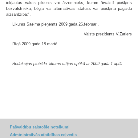
iekļautas valsts pilsonis vai ārzemnieks, kuram ārvalstī piešķirts
bezvalstnieka, bēgļa vai alternatīvais statuss vai piešķirta pagaidu
aizsardzība;".
Likums Saeimā pieņemts 2009.gada 26.februārī.
Valsts prezidents V.Zatlers
Rīgā 2009.gada 18.martā
Redakcijas piebilde: likums stājas spēkā ar 2009.gada 1.aprīli.
Pašvaldību saistošie noteikumi
Administratīvās atbildības ceļvedis