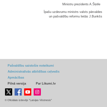
Ministru prezidents A.Šķēle
Īpašu uzdevumu ministrs valsts pārvaldes
un pašvaldību reformu lietās J.Bunkšs
Pašvaldību saistošie noteikumi
Administratīvās atbildības ceļvedis
Apmācības
Pilnā versija
Par Likumi.lv
© Oficiālais izdevējs "Latvijas Vēstnesis"