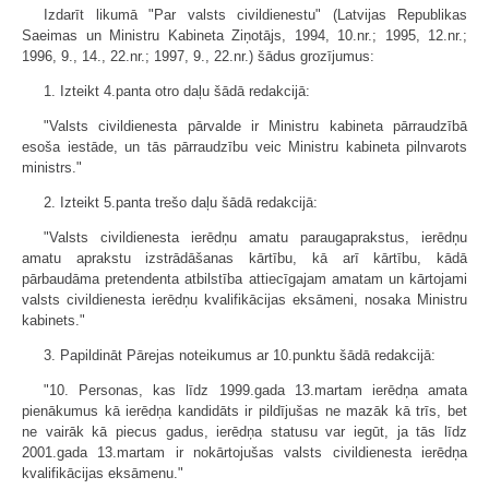
Izdarīt likumā "Par valsts civildienestu" (Latvijas Republikas
Saeimas un Ministru Kabineta Ziņotājs, 1994, 10.nr.; 1995, 12.nr.;
1996, 9., 14., 22.nr.; 1997, 9., 22.nr.) šādus grozījumus:
1. Izteikt 4.panta otro daļu šādā redakcijā:
"Valsts civildienesta pārvalde ir Ministru kabineta pārraudzībā
esoša iestāde, un tās pārraudzību veic Ministru kabineta pilnvarots
ministrs."
2. Izteikt 5.panta trešo daļu šādā redakcijā:
"Valsts civildienesta ierēdņu amatu paraugaprakstus, ierēdņu
amatu aprakstu izstrādāšanas kārtību, kā arī kārtību, kādā
pārbaudāma pretendenta atbilstība attiecīgajam amatam un kārtojami
valsts civildienesta ierēdņu kvalifikācijas eksāmeni, nosaka Ministru
kabinets."
3. Papildināt Pārejas noteikumus ar 10.punktu šādā redakcijā:
"10. Personas, kas līdz 1999.gada 13.martam ierēdņa amata
pienākumus kā ierēdņa kandidāts ir pildījušas ne mazāk kā trīs, bet
ne vairāk kā piecus gadus, ierēdņa statusu var iegūt, ja tās līdz
2001.gada 13.martam ir nokārtojušas valsts civildienesta ierēdņa
kvalifikācijas eksāmenu."