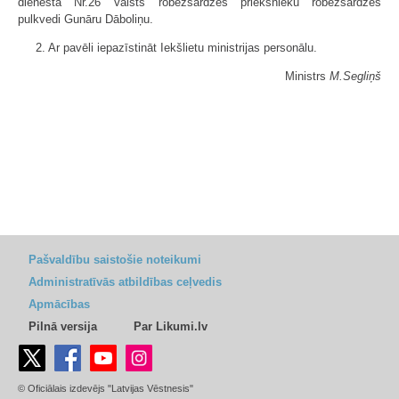
dienestā Nr.26 Valsts robežsardzes priekšnieku robežsardzes
pulkvedi Gunāru Dāboliņu.
2. Ar pavēli iepazīstināt Iekšlietu ministrijas personālu.
Ministrs
M.Segliņš
Pašvaldību saistošie noteikumi
Administratīvās atbildības ceļvedis
Apmācības
Pilnā versija
Par Likumi.lv
© Oficiālais izdevējs "Latvijas Vēstnesis"