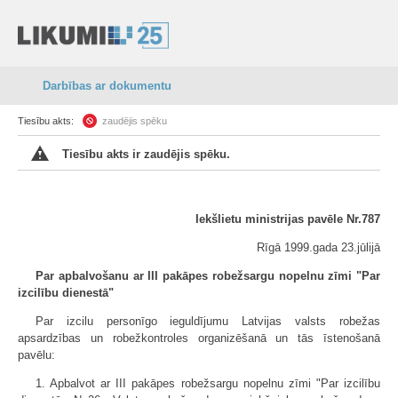
Darbības ar dokumentu
Tiesību akts:
zaudējis spēku
Tiesību akts ir zaudējis spēku.
Iekšlietu ministrijas pavēle Nr.787
Rīgā 1999.gada 23.jūlijā
Par apbalvošanu ar III pakāpes robežsargu nopelnu zīmi "Par
izcilību dienestā"
Par izcilu personīgo ieguldījumu Latvijas valsts robežas
apsardzības un robežkontroles organizēšanā un tās īstenošanā
pavēlu:
1. Apbalvot ar III pakāpes robežsargu nopelnu zīmi "Par izcilību