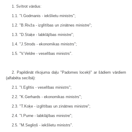
1. Svītrot vārdus:
1.1. "I.Godmanis - iekšlietu ministrs";
1.2. "B.Rivža - izglītības un zinātnes ministre";
1.3. "D.Staķe - labklājības ministre";
1.4. "J.Strods - ekonomikas ministrs";
1.5. "V.Veldre - veselības ministrs".
2. Papildināt rīkojuma daļu "Padomes locekļi" ar šādiem vārdiem
(alfabēta secībā):
2.1. "I.Eglītis - veselības ministrs";
2.2. "K.Gerhards - ekonomikas ministrs";
2.3. "T.Koķe - izglītības un zinātnes ministre";
2.4. "I.Purne - labklājības ministre";
2.5. "M.Segliņš - iekšlietu ministrs".