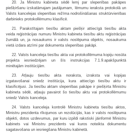
20. Ja Ministru kabineta sēdē lemj par slepenības pakāpes
piešķiršanu izskatāmajam jautājumam, lēmumu ieraksta protokolā un
Valsts kancelejas slepenības režīma nodrošināšanas struktūrvienības
darbinieks protokollēmumu klasificē.
21. Parakstītajam tiesību aktam piešķir attiecīgā tiesību akta
veida reģistrācijas numuru Ministru kabineta tiesību aktu reģistrācijas
žurnālā un, ja nosaukums ir valsts noslēpuma objekts, nosaukuma
vietā izdara atzīmi par dokumenta slepenības pakāpi.
22. Valsts kanceleja tiesību akta vai protokollēmuma kopiju nosūta
projekta iesniedzējam un šīs instrukcijas 7.1.9.apakšpunktā
minētajām institūcijām.
23. Atļauju tiesību akta noraksta, izraksta vai kopijas
izgatavošanai sniedz institūcija, kura attiecīgo tiesību aktu ir
klasificējusi. Ja tiesību aktam slepenības pakāpe ir piešķirta Ministru
kabineta sēdē, atļauju pavairot šo tiesību aktu vai protokollēmumu
sniedz Valsts kanceleja.
24. Valsts kanceleja kontrolē Ministru kabineta tiesību aktos,
Ministru prezidenta rīkojumos un rezolūcijās, kas ir valsts noslēpuma
objekti, dotos uzdevumus, par kuru izpildi rakstiski jāinformē Ministru
kabinets vai Ministru prezidents vai kuros noteikta dokumentu
sagatavošana un iesniegšana Ministru kabinetā.