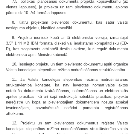
7.5. politikas plānošanas dokumenta projekta kopsavilkumu (uz
vienas lappuses), ja projekta un tam pievienoto dokumentu apjoms
pārsniedz 10 A4 formāta lappuses.
8. Katru projektam pievienoto dokumentu, kas satur valsts
noslēpuma objektu, klasificē atsevišķi.
9. Projektu iesniedz kopā ar tā elektronisko versiju, izmantojot
3,5" 1,44 MB IBM formāta disketi vai ierakstāmo kompaktdisku (CD-
R), kas sagatavots atbilstoši tiesību aktiem, kuri regulē dokumentu
elektronisko apriti Ministru kabinetā.
10. Iesniegto projektu un tiem pievienoto dokumentu apriti organizē
Valsts kancelejas slepenības režīma nodrošināšanas struktūrvienība.
11. Ja Valsts kancelejas slepenības režīma nodrošināšanas
struktūrvienība konstatē, ka nav ievērotas normatīvajos aktos
noteiktās dokumentu izstrādāšanas, noformēšanas un elektroniskās
aprites prasības, kā arī šajā instrukcijā noteiktās prasības, projektu
nereģistrē un kopā ar pievienotajiem dokumentiem nosūta atpakaļ
iesniedzējam, pavadvēstulē norādot pamatotu reģistrēšanas
atteikumu.
12. Projektu un tam pievienotos dokumentus reģistrē Valsts
kancelejas slepenības režīma nodrošināšanas struktūrvienība valsts