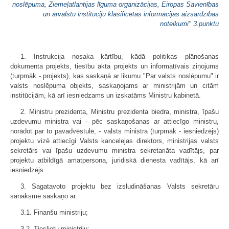
noslēpuma, Ziemeļatlantijas līguma organizācijas, Eiropas Savienības
un ārvalstu institūciju klasificētās informācijas aizsardzības
noteikumi
"
3.punktu
1. Instrukcija nosaka kārtību, kādā politikas plānošanas
dokumenta projekts, tiesību akta projekts un informatīvais ziņojums
(turpmāk - projekts), kas saskaņā ar likumu "Par valsts noslēpumu" ir
valsts noslēpuma objekts, saskaņojams ar ministrijām un citām
institūcijām, kā arī iesniedzams un izskatāms Ministru kabinetā.
2. Ministru prezidenta, Ministru prezidenta biedra, ministra, īpašu
uzde­vumu ministra vai - pēc saskaņošanas ar attiecīgo ministru,
norādot par to pavadvēstulē, - valsts ministra (turpmāk - iesniedzējs)
projektu vizē attiecīgi Valsts kancelejas direktors, ministrijas valsts
sekretārs vai īpašu uzdevumu ministra sekretariāta vadītājs, par
projektu atbildīgā amatpersona, juridiskā dienesta vadītājs, kā arī
iesniedzējs.
3. Sagatavoto projektu bez izsludināšanas Valsts sekretāru
sanāksmē saskaņo ar:
3.1. Finanšu ministriju;
3.2. Tieslietu ministriju;