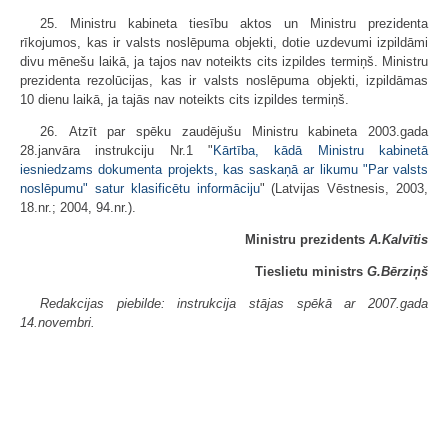
25. Ministru kabineta tiesību aktos un Ministru prezidenta
rīkojumos, kas ir valsts noslēpuma objekti, dotie uzdevumi izpildāmi
divu mēnešu laikā, ja tajos nav noteikts cits izpildes termiņš. Ministru
prezidenta rezolūcijas, kas ir valsts noslēpuma objekti, izpildāmas
10 dienu laikā, ja tajās nav noteikts cits izpildes termiņš.
26. Atzīt par spēku zaudējušu Ministru kabineta 2003.gada
28.janvāra instrukciju Nr.1 "
Kārtība, kādā Ministru kabinetā
iesniedzams dokumenta projekts, kas saskaņā ar likumu "Par valsts
noslēpumu" satur klasificētu informāciju
" (Latvijas Vēstnesis, 2003,
18.nr.; 2004, 94.nr.).
Ministru prezidents
A.Kalvītis
Tieslietu ministrs
G.Bērziņš
Redakcijas piebilde: instrukcija stājas spēkā ar 2007.gada
14.novembri.