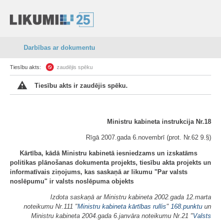
Darbības ar dokumentu
Tiesību akts:
zaudējis spēku
Tiesību akts ir zaudējis spēku.
Ministru kabineta instrukcija Nr.18
Rīgā 2007.gada 6.novembrī (prot. Nr.62 9.§)
Kārtība, kādā Ministru kabinetā iesniedzams un izskatāms
politikas plānošanas dokumenta projekts, tiesību akta projekts un
informatīvais ziņojums, kas saskaņā ar likumu "Par valsts
noslēpumu" ir valsts noslēpuma objekts
Izdota saskaņā ar Ministru kabineta 2002.gada 12.marta
noteikumu Nr.111 "
Ministru kabineta kārtības rullis
"
168.punktu
un
Ministru kabineta 2004.gada 6.janvāra noteikumu Nr.21 "
Valsts