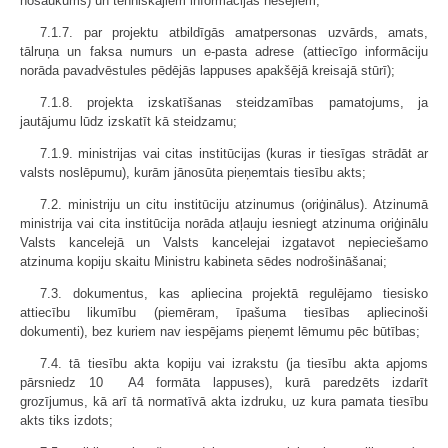
nosaukums) un tehniskajiem informācijas nesējiem;
7.1.7. par projektu atbildīgās amatpersonas uzvārds, amats,
tālruņa un faksa numurs un e-pasta adrese (attiecīgo informāciju
norāda pavadvēstules pēdējās lappuses apakšējā kreisajā stūrī);
7.1.8. projekta izskatīšanas steidzamības pamatojums, ja
jautājumu lūdz izskatīt kā steidzamu;
7.1.9. ministrijas vai citas institūcijas (kuras ir tiesīgas strādāt ar
valsts noslēpumu), kurām jānosūta pieņemtais tiesību akts;
7.2. ministriju un citu institūciju atzinumus (oriģinālus). Atzinumā
ministrija vai cita institūcija norāda atļauju iesniegt atzinuma oriģinālu
Valsts kancelejā un Valsts kancelejai izgatavot nepieciešamo
atzinuma kopiju skaitu Ministru kabineta sēdes nodrošināšanai;
7.3. dokumentus, kas apliecina projektā regulējamo tiesisko
attiecību likumību (piemēram, īpašuma tiesības apliecinoši
dokumenti), bez kuriem nav iespējams pieņemt lēmumu pēc būtības;
7.4. tā tiesību akta kopiju vai izrakstu (ja tiesību akta apjoms
pārsniedz 10 A4 formāta lappuses), kurā paredzēts izdarīt
grozījumus, kā arī tā normatīvā akta izdruku, uz kura pamata tiesību
akts tiks izdots;