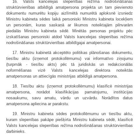
16. Valsts kancelejas slepenības režīma nodrošināšanas
struktūrvienības atbildīgā amatpersona projekta un tam pievienoto
dokumentu numurētu kopiju aizlīmētā numurētā aploksnē izsniedz
Ministru kabineta sēdes laikā personiski Ministru kabineta locekļiem
un personām, kuras saskaņā ar likumos noteiktajām pilnvarām
piedalās Ministru kabineta sēdē. Minētās personas projektu pēc
izskatīšanas personiski atdod Valsts kancelejas slepenības režīma
nodrošinā­šanas struktūrvienības atbildīgajai amatpersonai.
17. Ministru kabinetā akceptēto politikas plānošanas dokumentu,
tiesību aktu (izņemot protokollēmumu) vai informatīvo ziņojumu
(turpmāk - tiesību akts) pēc tā juridiskās un redakcionālās
noformēšanas vizē Valsts kancelejas direktora noteiktās
amatpersonas un attiecīgās ministrijas atbildīgā amatpersona.
18. Tiesību aktu (izņemot protokollēmumu) klasificē ministrijas
amatpersona, norādot klasifikācijas pamatojumu, institūcijas
nosaukumu, savu amatu, vārdu un uzvārdu. Norādītos datus
amatpersona apliecina ar parakstu.
19. Ministru kabineta sēdes protokollēmumu un tiesību aktu,
kuram slepenības pakāpe piešķirta Ministru kabineta sēdē, klasificē
Valsts kancelejas slepenības režīma nodrošināšanas struktūrvienības
darbinieks.