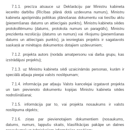
7.1.1. precīza atsauce uz Deklarāciju par Ministru kabineta
iecerēto darbību (Rīcības plānā dotā uzdevuma numurs), Ministru
kabineta apstiprinātu politikas plānošanas dokumentu vai tiesību aktu
(pieņemšanas datums un attiecīgais punkts), Ministru kabineta sēdes
protokollēmumu (datums, protokola numurs un paragrāfs), Ministru
prezidenta rezolūciju (datums un numurs) vai rīkojumu (pieņemšanas
datums un attiecīgais punkts), ja iesniegtais projekts ir sagatavots
saskaņā ar minētajos dokumentos dotajiem uzdevumiem;
7.1.2. projekta autors (norāda amatpersonu vai darba grupu, kas
izstrādājusi projektu);
7.1.3. uz Ministru kabineta sēdi uzaicināmās personas, kurām ir
speciālā atļauja pieejai valsts noslēpumam;
7.1.4. informācija par atļauju Valsts kancelejai izgatavot projekta
un tam pievienoto dokumentu kopijas Ministru kabineta sēdes
nodrošināšanai;
7.1.5. informācija par to, vai projekta nosaukums ir valsts
noslēpuma objekts;
7.1.6. ziņas par pievienotajiem dokumentiem (nosaukums,
datums, numurs, lappušu skaits, klasifikācijas pakāpe un datnes