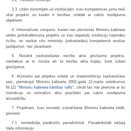
3.3. citām ministrijām un institūcijām, kuru kompetences jomu tieši
skar projekts un kurām ir tiesības strādāt ar valsts noslēpuma
objektiem.
4. Informatīvais ziņojums, kuram nav pievienots Ministru kabineta
sēdes protokollēmuma projekts un kas neparedz institūciju turpmāku
rīcību, un neskar citu ministriju (sekretariātu) kompetencē esošus
jautājumus, nav jāsaskaņo.
5. Nosūtot saskaņošanai tiesību akta grozījumu projektu,
vienlaikus ar to nosūta arī tā tiesību akta kopiju, kurā izdara
grozījumus.
6. Atzinumu par projektu sniedz un starpinstitūciju saskaņošanu
veic, piemērojot Ministru kabineta 2002.gada 12.marta noteikumus
Nr.111 "
Ministru kabineta kārtības rullis
", ciktāl tas nav pretrunā ar šo
instrukciju un normatīvo aktu prasībām par valsts noslēpuma
aizsardzību.
7. Projektam, kuru iesniedz izskatīšanai Ministru kabineta sēdē,
pievieno:
7.1. iesniedzēja parakstītu pavadvēstuli. Pavadvēstulē iekļauj
šādu informāciju: