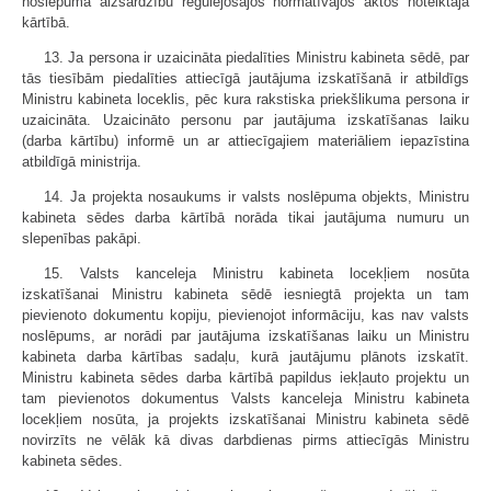
noslēpuma aizsardzību regulējošajos normatīvajos aktos noteiktajā
kārtībā.
13. Ja persona ir uzaicināta piedalīties Ministru kabineta sēdē, par
tās tiesībām piedalīties attiecīgā jautājuma izskatīšanā ir atbildīgs
Ministru kabineta loceklis, pēc kura rakstiska priekšlikuma persona ir
uzaicināta. Uzaicināto personu par jautājuma izskatīšanas laiku
(darba kārtību) informē un ar attiecīgajiem materiāliem iepazīstina
atbildīgā ministrija.
14. Ja projekta nosaukums ir valsts noslēpuma objekts, Ministru
kabineta sēdes darba kārtībā norāda tikai jautājuma numuru un
slepenības pakāpi.
15. Valsts kanceleja Ministru kabineta locekļiem nosūta
izskatīšanai Ministru kabineta sēdē iesniegtā projekta un tam
pievienoto dokumentu kopiju, pievienojot informāciju, kas nav valsts
noslēpums, ar norādi par jautājuma izskatīšanas laiku un Ministru
kabineta darba kārtības sadaļu, kurā jautājumu plānots izskatīt.
Ministru kabineta sēdes darba kārtībā papildus iekļauto projektu un
tam pievienotos dokumentus Valsts kanceleja Ministru kabineta
locekļiem nosūta, ja projekts izskatīšanai Ministru kabineta sēdē
novirzīts ne vēlāk kā divas darbdienas pirms attiecīgās Ministru
kabineta sēdes.