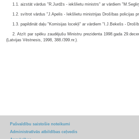
1.1. aizstāt vārdus "R.Jurdžs - iekšlietu ministrs" ar vārdiem "M.Segliņš
1.2. svītrot vārdus "J.Apelis - Iekšlietu ministrijas Drošības policijas p
1.3. papildināt daļu "Komisijas locekļi" ar vārdiem "I.J.Bekešs - Drošīb
2. Atzīt par spēku zaudējušu Ministru prezidenta 1998.gada 29.dece
(Latvijas Vēstnesis, 1998, 388./399.nr.).
Pašvaldību saistošie noteikumi
Administratīvās atbildības ceļvedis