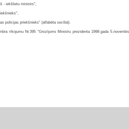
 - iekšlietu ministrs";
riekšnieks";
as policijas priekšnieks" (alfabēta secībā).
mbra rīkojumu Nr.395 "Grozījums Ministru prezidenta 1998.gada 5.novembra r