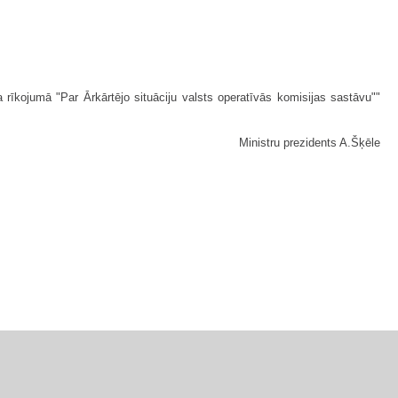
īkojumā "Par Ārkārtējo situāciju valsts operatīvās komisijas sastāvu""
Ministru prezidents A.Šķēle