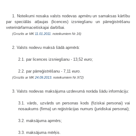
1. Noteikumi nosaka valsts nodevas apmēru un samaksas kārtību
par speciālās atļaujas (licences) izsniegšanu un pārreģistrēšanu
veterinārfarmaceitiskajai darbībai.
(Grozīts ar MK
11.01.2011.
noteikumiem Nr.16)
2. Valsts nodevu maksā šādā apmērā:
2.1. par licences izsniegšanu - 13,52
euro
;
2.2. par pārreģistrēšanu - 7,11
euro
.
(Grozīts ar MK
24.09.2013.
noteikumiem Nr.972)
3. Valsts nodevas maksājuma uzdevumā norāda šādu informāciju:
3.1. vārds, uzvārds un personas kods (fiziskai personai) vai
nosaukums (firma) un reģistrācijas numurs (juridiskai personai);
3.2. maksājuma apmērs;
3.3. maksājuma mērķis.