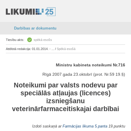
Darbības ar dokumentu
Tiesību akts:
spēkā esošs
Attēlotā redakcija: 01.01.2014. - ... /
Spēkā esošā
Ministru kabineta noteikumi Nr.716
Rīgā 2007.gada 23.oktobrī (prot. Nr.59 19.§)
Noteikumi par valsts nodevu par
speciālās atļaujas (licences)
izsniegšanu
veterinārfarmaceitiskajai darbībai
Izdoti saskaņā ar
Farmācijas likuma
5.panta
19.punktu