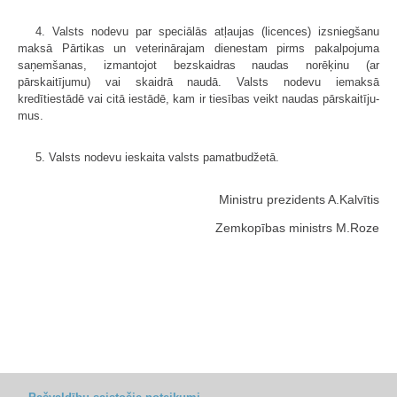
4. Valsts nodevu par speciālās atļaujas (licences) izsniegšanu
maksā Pārtikas un veterinārajam dienestam pirms pakalpojuma
saņemšanas, izmantojot bezskaidras naudas norēķinu (ar
pārskaitījumu) vai skaidrā naudā. Valsts nodevu iemaksā
kredītiestādē vai citā iestādē, kam ir tiesības veikt naudas pārskaitīju­
mus.
5. Valsts nodevu ieskaita valsts pamatbudžetā.
Ministru prezidents A.Kalvītis
Zemkopības ministrs M.Roze