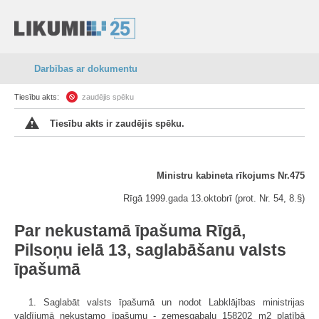
Darbības ar dokumentu
Tiesību akts:
zaudējis spēku
Tiesību akts ir zaudējis spēku.
Ministru kabineta rīkojums Nr.475
Rīgā 1999.gada 13.oktobrī (prot. Nr. 54, 8.§)
Par nekustamā īpašuma Rīgā,
Pilsoņu ielā 13, saglabāšanu valsts
īpašumā
1. Saglabāt valsts īpašumā un nodot Labklājības ministrijas
valdījumā nekustamo īpašumu - zemesgabalu 158202 m2 platībā