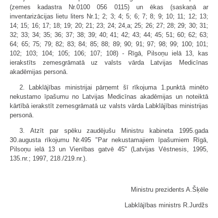
(zemes kadastra Nr.0100 056 0115) un ēkas (saskaņā ar
inventarizācijas lietu liters Nr.1; 2; 3; 4; 5; 6; 7; 8; 9; 10; 11; 12; 13;
14; 15; 16; 17; 18; 19; 20; 21; 23; 24; 24,a; 25; 26; 27; 28; 29; 30; 31;
32; 33; 34; 35; 36; 37; 38; 39; 40; 41; 42; 43; 44; 45; 51; 60; 62; 63;
64; 65; 75; 79; 82; 83; 84; 85; 88; 89; 90; 91; 97; 98; 99; 100; 101;
102; 103; 104; 105; 106; 107; 108) - Rīgā, Pilsoņu ielā 13, kas
ierakstīts zemesgrāmatā uz valsts vārda Latvijas Medicīnas
akadēmijas personā.
2. Labklājības ministrijai pārņemt šī rīkojuma 1.punktā minēto
nekustamo īpašumu no Latvijas Medicīnas akadēmijas un noteiktā
kārtībā ierakstīt zemesgrāmatā uz valsts vārda Labklājības ministrijas
personā.
3. Atzīt par spēku zaudējušu Ministru kabineta 1995.gada
30.augusta rīkojumu Nr.495 "Par nekustamajiem īpašumiem Rīgā,
Pilsoņu ielā 13 un Vienības gatvē 45" (Latvijas Vēstnesis, 1995,
135.nr.; 1997, 218./219.nr.).
Ministru prezidents A.Šķēle
Labklājības ministrs R.Jurdžs