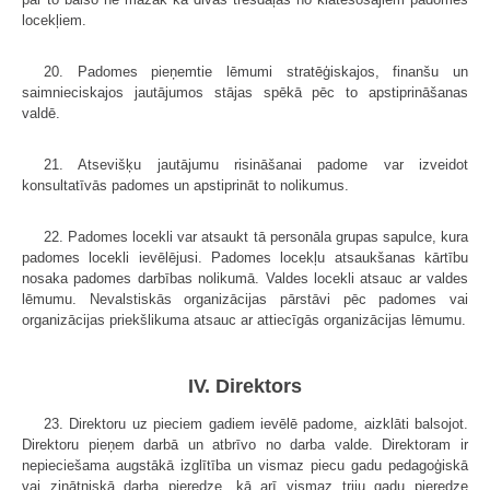
locekļiem.
20. Padomes pieņemtie lēmumi stratēģiskajos, finanšu un
saimnieciskajos jautājumos stājas spēkā pēc to apstiprināšanas
valdē.
21. Atsevišķu jautājumu risināšanai padome var izveidot
konsultatīvās padomes un apstiprināt to nolikumus.
22. Padomes locekli var atsaukt tā personāla grupas sapulce, kura
padomes locekli ievēlējusi. Padomes locekļu atsaukšanas kārtību
nosaka padomes darbības nolikumā. Valdes locekli atsauc ar valdes
lēmumu. Nevalstiskās organizācijas pārstāvi pēc padomes vai
organizācijas priekšlikuma atsauc ar attiecīgās organizācijas lēmumu.
IV. Direktors
23. Direktoru uz pieciem gadiem ievēlē padome, aizklāti balsojot.
Direktoru pieņem darbā un atbrīvo no darba valde. Direktoram ir
nepieciešama augstākā izglītība un vismaz piecu gadu pedagoģiskā
vai zinātniskā darba pieredze, kā arī vismaz triju gadu pieredze