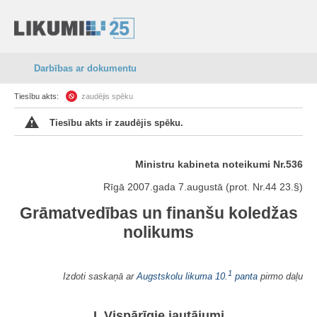
Darbības ar dokumentu
Tiesību akts:
zaudējis spēku
Tiesību akts ir zaudējis spēku.
Ministru kabineta noteikumi Nr.536
Rīgā 2007.gada 7.augustā (prot. Nr.44 23.§)
Grāmatvedības un finanšu koledžas
nolikums
1
Izdoti saskaņā ar
Augstskolu likuma
10.
panta
pirmo daļu
I. Vispārīgie jautājumi