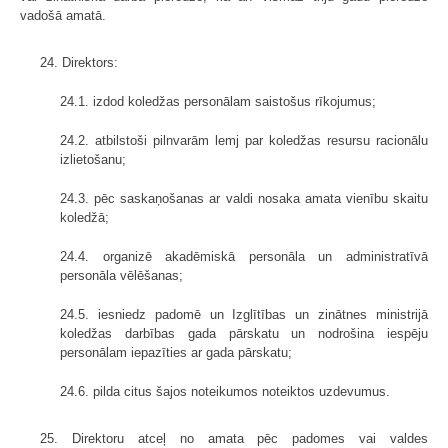
vadošā amatā.
24. Direktors:
24.1. izdod koledžas personālam saistošus rīkojumus;
24.2. atbilstoši pilnvarām lemj par koledžas resursu racionālu
izlietošanu;
24.3. pēc saskaņošanas ar valdi nosaka amata vienību skaitu
koledžā;
24.4. organizē akadēmiskā personāla un administratīvā
personāla vēlēšanas;
24.5. iesniedz padomē un Izglītības un zinātnes ministrijā
koledžas darbības gada pārskatu un nodrošina iespēju
personālam iepazīties ar gada pārskatu;
24.6. pilda citus šajos noteikumos noteiktos uzdevumus.
25. Direktoru atceļ no amata pēc padomes vai valdes