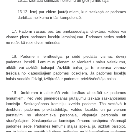
16.11. izstrādā koledžas nolikumu un grozījumus tajā;
16.12. lemj par citiem jautājumiem, kuri saskaņā ar padomes
darbības nolikumu ir tās kompetencē.
17. Padomi sasauc pēc tās priekšsēdētāja, direktora, valdes vai
vismaz piecu padomes locekļu ierosinājuma. Padomes sēdes notiek
ne retāk kā reizi divos mēnešos.
18. Padome ir lemttiesīga, ja sēdē piedalās vismaz deviņi
padomes locekļi. Lēmumus pieņem ar vienkāršu balsu vairākumu,
atklāti vai aizklāti balsojot. Aizklāti balso, ja to pieprasa vismaz
trešdaļa no klātesošajiem padomes locekļiem. Ja padomes locekļu
balsis sadalās līdzīgi, izšķirošā ir padomes priekšsēdētāja balss.
19. Direktoram ir atliekošā veto tiesības attiecībā uz padomes
lēmumiem. Pēc veto piemērošanas jautājumu izskata saskaņošanas
komisija. Saskaņošanas komisiju izveido padome. Tās sastāvā ir
direktors, padomes priekšsēdētājs, valdes loceklis un pa vienam
pārstāvim no akadēmiskā personāla, vispārējā personāla un
studējošajiem. Saskaņošanas komisijas lēmumu apstiprina nākamajā
padomes sēdē. Padomes lēmums stājas spēkā, ja, aizklāti balsojot,
par to balso ne mazāk kā divas trešdaļas no klātesošajiem padomes