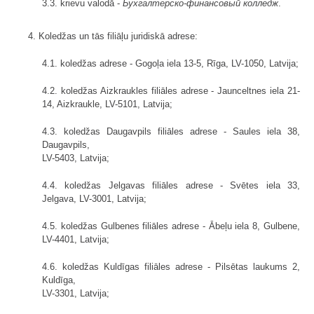
3.3. krievu valodā -
Бухгалтерско-финансовый колледж
.
4. Koledžas un tās filiāļu juridiskā adrese:
4.1. koledžas adrese - Gogoļa iela 13-5, Rīga, LV-1050, Latvija;
4.2. koledžas Aizkraukles filiāles adrese - Jaunceltnes iela 21-
14, Aizkraukle, LV-5101, Latvija;
4.3. koledžas Daugavpils filiāles adrese - Saules iela 38,
Daugavpils,
LV-5403, Latvija;
4.4. koledžas Jelgavas filiāles adrese - Svētes iela 33,
Jelgava, LV-3001, Latvija;
4.5. koledžas Gulbenes filiāles adrese - Ābeļu iela 8, Gulbene,
LV-4401, Latvija;
4.6. koledžas Kuldīgas filiāles adrese - Pilsētas laukums 2,
Kuldīga,
LV-3301, Latvija;