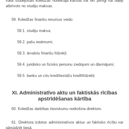
valdi studējošais koledžas noteiktajā kārtībā var tikt pilnīgi vai daļēji
atbrīvots no studiju maksas.
59. Koledžas finanšu resursus veido:
59.1. studiju maksa;
59.2. pašu ieņēmumi;
59.3. ārvalstu finanšu līdzekļi;
59.4. juridisko un fizisko personu ziedojumi un dāvinājumi;
59.5. banku un citu kredītiestāžu kredītlīdzekļi.
XI. Administratīvo aktu un faktiskās rīcības
apstrīdēšanas kārtība
60. Koledžas darbības tiesiskumu nodrošina direktors.
61. Direktora izdotos administratīvos aktus un faktisko rīcību var
pārsūdzēt tiesā.