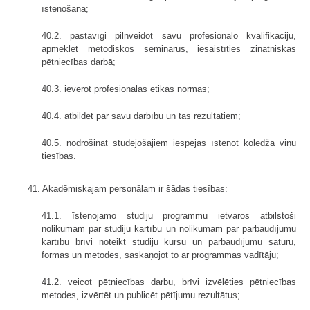
īstenošanā;
40.2. pastāvīgi pilnveidot savu profesionālo kvalifikāciju,
apmeklēt metodiskos seminārus, iesaistīties zinātniskās
pētniecības darbā;
40.3. ievērot profesionālās ētikas normas;
40.4. atbildēt par savu darbību un tās rezultātiem;
40.5. nodrošināt studējošajiem iespējas īstenot koledžā viņu
tiesības.
41. Akadēmiskajam personālam ir šādas tiesības:
41.1. īstenojamo studiju programmu ietvaros atbilstoši
nolikumam par studiju kārtību un nolikumam par pārbaudījumu
kārtību brīvi noteikt studiju kursu un pārbaudījumu saturu,
formas un metodes, saskaņojot to ar programmas vadītāju;
41.2. veicot pētniecības darbu, brīvi izvēlēties pētniecības
metodes, izvērtēt un publicēt pētījumu rezultātus;