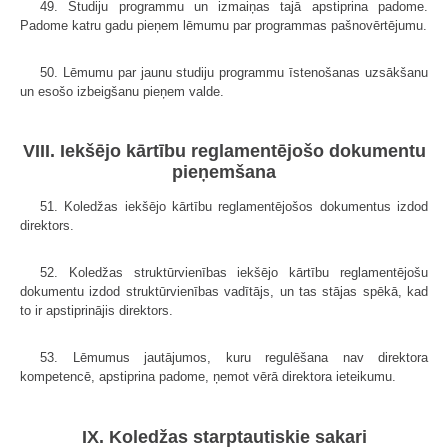
49. Studiju programmu un izmaiņas tajā apstiprina padome.
Padome katru gadu pieņem lēmumu par programmas pašnovērtējumu.
50. Lēmumu par jaunu studiju programmu īstenošanas uzsākšanu
un esošo izbeigšanu pieņem valde.
VIII. Iekšējo kārtību reglamentējošo dokumentu
pieņemšana
51. Koledžas iekšējo kārtību reglamentējošos dokumentus izdod
direktors.
52. Koledžas struktūrvienības iekšējo kārtību reglamentējošu
dokumentu izdod struktūrvienības vadītājs, un tas stājas spēkā, kad
to ir apstiprinājis direktors.
53. Lēmumus jautājumos, kuru regulēšana nav direktora
kompetencē, apstiprina padome, ņemot vērā direktora ieteikumu.
IX. Koledžas starptautiskie sakari