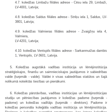
4.7. koledžas Limbažu filiāles adrese - Cēsu iela 29, Limbaži,
LV-4001, Latvija;
4.8. koledžas Saldus filiāles adrese - Striķu iela 1, Saldus, LV-
3801, Latvija;
4.9. koledžas Valmieras filiāles adrese - Zvaigžņu iela 4,
Valmiera,
LV-4201, Latvija;
4.10. koledžas Ventspils filiāles adrese - Sarkanmuižas dambis
1, Ventspils, LV-3601, Latvija.
5. Koledžas augstākā vadības institūcija un lēmējinstitūcija
stratēģiskajos, finanšu un saimnieciskajos jautājumos ir sabiedrības
valde (turpmāk - valde). Valdei ir visas sabiedrības statūtos un šajā
nolikumā noteiktās tiesības un pienākumi.
6. Koledžas pārstāvības, vadības institūcijas un lēmējinstitūcijas
studiju un pētniecības jautājumos ir koledžas padome (turpmāk -
padome) un koledžas vadītājs (turpmāk - direktors). Padome ir
koledžas personāla koleģiāla vadības institūcija un lēmējinstitūcija.