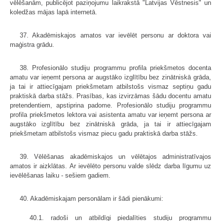
vēlēšanām, publicējot paziņojumu laikrakstā "Latvijas Vēstnesis" un
koledžas mājas lapā internetā.
37. Akadēmiskajos amatos var ievēlēt personu ar doktora vai
maģistra grādu.
38. Profesionālo studiju programmu profila priekšmetos docenta
amatu var ieņemt persona ar augstāko izglītību bez zinātniskā grāda,
ja tai ir attiecīgajam priekšmetam atbilstošs vismaz septiņu gadu
praktiskā darba stāžs. Prasības, kas izvirzāmas šādu docentu amatu
pretendentiem, apstiprina padome. Profesionālo studiju programmu
profila priekšmetos lektora vai asistenta amatu var ieņemt persona ar
augstāko izglītību bez zinātniskā grāda, ja tai ir attiecīgajam
priekšmetam atbilstošs vismaz piecu gadu praktiskā darba stāžs.
39. Vēlēšanas akadēmiskajos un vēlētajos administratīvajos
amatos ir aizklātas. Ar ievēlēto personu valde slēdz darba līgumu uz
ievēlēšanas laiku - sešiem gadiem.
40. Akadēmiskajam personālam ir šādi pienākumi:
40.1. radoši un atbildīgi piedalīties studiju programmu