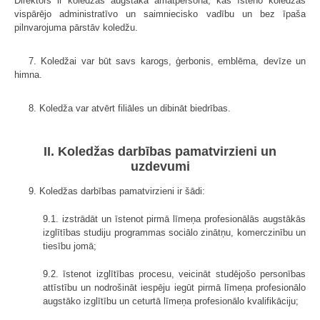
Direktors ir koledžas augstākā amatpersona, kas īsteno koledžas
vispārējo administratīvo un saimniecisko vadību un bez īpaša
pilnvarojuma pārstāv koledžu.
7. Koledžai var būt savs karogs, ģerbonis, emblēma, devīze un
himna.
8. Koledža var atvērt filiāles un dibināt biedrības.
II. Koledžas darbības pamatvirzieni un
uzdevumi
9. Koledžas darbības pamatvirzieni ir šādi:
9.1. izstrādāt un īstenot pirmā līmeņa profesionālās augstākās
izglītības studiju programmas sociālo zinātņu, komerczinību un
tiesību jomā;
9.2. īstenot izglītības procesu, veicināt studējošo personības
attīstību un nodrošināt iespēju iegūt pirmā līmeņa profesionālo
augstāko izglītību un ceturtā līmeņa profesionālo kvalifikāciju;