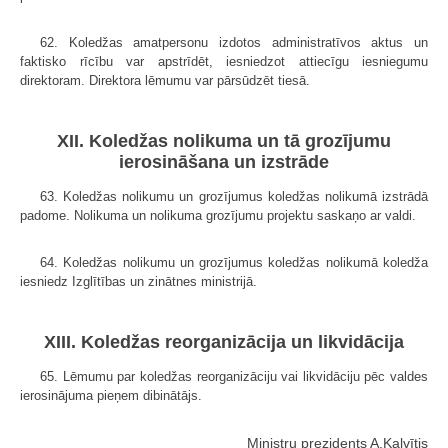
62. Koledžas amatpersonu izdotos administratīvos aktus un
faktisko rīcību var apstrīdēt, iesniedzot attiecīgu iesniegumu
direktoram. Direktora lēmumu var pārsūdzēt tiesā.
XII. Koledžas nolikuma un tā grozījumu
ierosināšana un izstrāde
63. Koledžas nolikumu un grozījumus koledžas nolikumā izstrādā
padome. Nolikuma un nolikuma grozījumu projektu saskaņo ar valdi.
64. Koledžas nolikumu un grozījumus koledžas nolikumā koledža
iesniedz Izglītības un zinātnes ministrijā.
XIII. Koledžas reorganizācija un likvidācija
65. Lēmumu par koledžas reorganizāciju vai likvidāciju pēc valdes
ierosinājuma pieņem dibinātājs.
Ministru prezidents A.Kalvītis