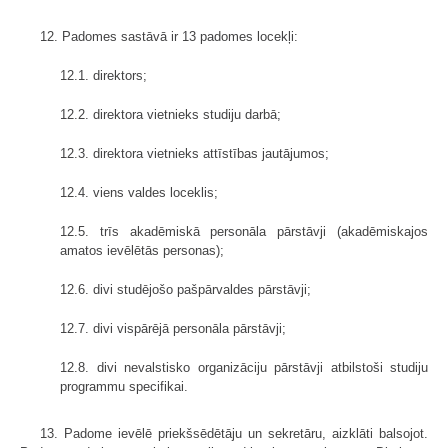
12. Padomes sastāvā ir 13 padomes locekļi:
12.1. direktors;
12.2. direktora vietnieks studiju darbā;
12.3. direktora vietnieks attīstības jautājumos;
12.4. viens valdes loceklis;
12.5. trīs akadēmiskā personāla pārstāvji (akadēmiskajos
amatos ievēlētās personas);
12.6. divi studējošo pašpārvaldes pārstāvji;
12.7. divi vispārējā personāla pārstāvji;
12.8. divi nevalstisko organizāciju pārstāvji atbilstoši studiju
programmu specifikai.
13. Padome ievēlē priekšsēdētāju un sekretāru, aizklāti balsojot.