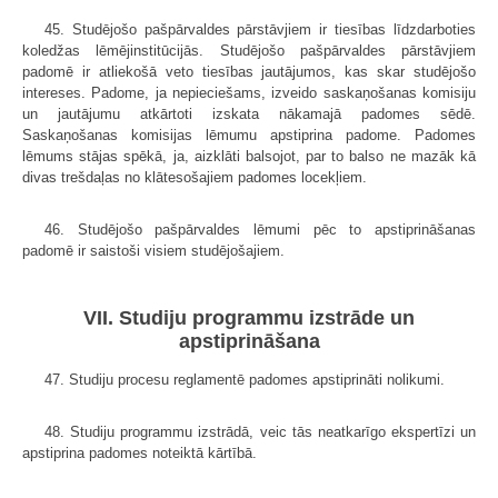
45. Studējošo pašpārvaldes pārstāvjiem ir tiesības līdzdarboties
koledžas lēmējinstitūcijās. Studējošo pašpārvaldes pārstāvjiem
padomē ir atliekošā veto tiesības jautājumos, kas skar studējošo
intereses. Padome, ja nepieciešams, izveido saskaņošanas komisiju
un jautājumu atkārtoti izskata nākamajā padomes sēdē.
Saskaņošanas komisijas lēmumu apstiprina padome. Padomes
lēmums stājas spēkā, ja, aizklāti balsojot, par to balso ne mazāk kā
divas trešdaļas no klātesošajiem padomes locekļiem.
46. Studējošo pašpārvaldes lēmumi pēc to apstiprināšanas
padomē ir saistoši visiem studējošajiem.
VII. Studiju programmu izstrāde un
apstiprināšana
47. Studiju procesu reglamentē padomes apstiprināti nolikumi.
48. Studiju programmu izstrādā, veic tās neatkarīgo ekspertīzi un
apstip­rina padomes noteiktā kārtībā.