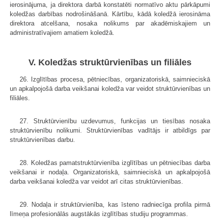
ierosinājuma, ja direktora darbā konstatēti normatīvo aktu pārkāpumi
koledžas darbības nodrošināšanā. Kārtību, kādā koledžā ierosināma
direktora atcelšana, nosaka nolikums par akadēmiskajiem un
administratīvajiem amatiem koledžā.
V. Koledžas struktūrvienības un filiāles
26. Izglītības procesa, pētniecības, organizatoriskā, saimnieciskā
un apkalpojošā darba veikšanai koledža var veidot struktūrvienības un
filiāles.
27. Struktūrvienību uzdevumus, funkcijas un tiesības nosaka
struktūr­vienību nolikumi. Struktūrvienības vadītājs ir atbildīgs par
struktūrvienības darbu.
28. Koledžas pamatstruktūrvienība izglītības un pētniecības darba
veikšanai ir nodaļa. Organizatoriskā, saimnieciskā un apkalpojošā
darba veik­šanai koledža var veidot arī citas struktūrvienības.
29. Nodaļa ir struktūrvienība, kas īsteno radniecīga profila pirmā
līmeņa profesionālās augstākās izglītības studiju programmas.