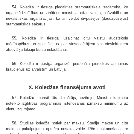
54. Koledža ir tiesīga piedalīties starptautiskajā sadarbībā, ko
organizē Izglītības un zinātnes ministrija, citas valsts, pašvaldību un
nevalstiskās organizācijas, kā arī veidot divpusējus (daudzpusējus)
starptautiskos sakarus.
55. Koledža ir tiesīga uzaicināt citu valstu augstskolu
mācībspēkus un speciālistus par viesdocētājiem vai vieslektoriem
atsevišķu lekciju kursu nolasīšanai.
56. Koledža ir tiesīga organizēt personāla pieredzes apmaiņas
braucienus uz ārvalstīm un Latvijā.
X. Koledžas finansējuma avoti
57. Koledžu finansē tās dibinātājs, ievērojot Ministru kabineta
noteikto izglītības programmas īstenošanas izmaksu minimumu uz
vienu izglītojamo.
58. Studijas koledžā notiek par maksu. Studiju maksu un citu
maksas pakalpojumu apmēru nosaka valde. Pēc saskaņošanas ar