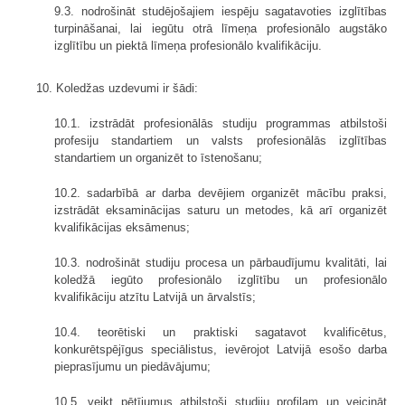
9.3. nodrošināt studējošajiem iespēju sagatavoties izglītības
turpināšanai, lai iegūtu otrā līmeņa profesionālo augstāko
izglītību un piektā līmeņa profesionālo kvalifikāciju.
10. Koledžas uzdevumi ir šādi:
10.1. izstrādāt profesionālās studiju programmas atbilstoši
profesiju standartiem un valsts profesionālās izglītības
standartiem un organizēt to īstenošanu;
10.2. sadarbībā ar darba devējiem organizēt mācību praksi,
izstrādāt eksaminācijas saturu un metodes, kā arī organizēt
kvalifikācijas eksāmenus;
10.3. nodrošināt studiju procesa un pārbaudījumu kvalitāti, lai
koledžā iegūto profesionālo izglītību un profesionālo
kvalifikāciju atzītu Latvijā un ārvalstīs;
10.4. teorētiski un praktiski sagatavot kvalificētus,
konkurētspējīgus speciālistus, ievērojot Latvijā esošo darba
pieprasījumu un piedāvājumu;
10.5. veikt pētījumus atbilstoši studiju profilam un veicināt