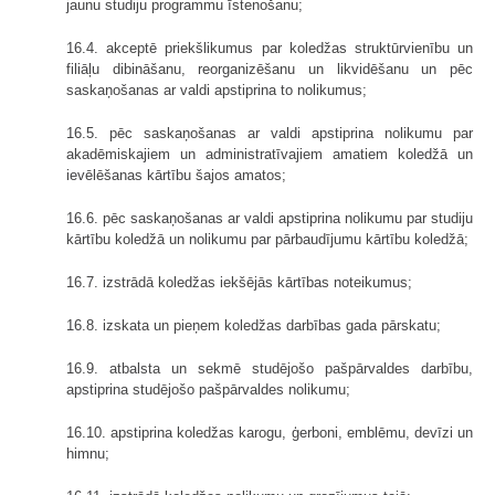
jaunu studiju programmu īstenošanu;
16.4. akceptē priekšlikumus par koledžas struktūrvienību un
filiāļu dibināšanu, reorganizēšanu un likvidēšanu un pēc
saskaņošanas ar valdi apstiprina to nolikumus;
16.5. pēc saskaņošanas ar valdi apstiprina nolikumu par
akadēmiskajiem un administratīvajiem amatiem koledžā un
ievēlēšanas kārtību šajos amatos;
16.6. pēc saskaņošanas ar valdi apstiprina nolikumu par studiju
kārtību koledžā un nolikumu par pārbaudījumu kārtību koledžā;
16.7. izstrādā koledžas iekšējās kārtības noteikumus;
16.8. izskata un pieņem koledžas darbības gada pārskatu;
16.9. atbalsta un sekmē studējošo pašpārvaldes darbību,
apstiprina studējošo pašpārvaldes nolikumu;
16.10. apstiprina koledžas karogu, ģerboni, emblēmu, devīzi un
himnu;