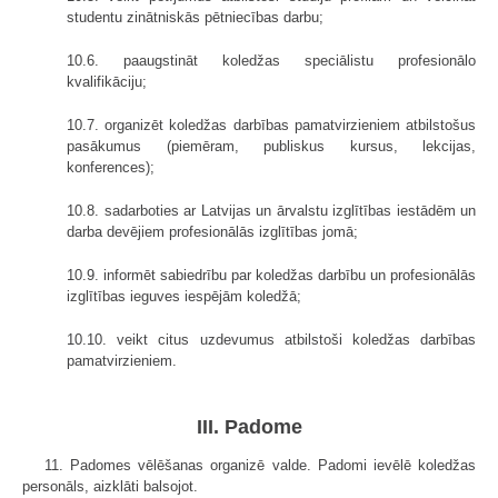
studentu zinātniskās pētniecības darbu;
10.6. paaugstināt koledžas speciālistu profesionālo
kvalifikāciju;
10.7. organizēt koledžas darbības pamatvirzieniem atbilstošus
pasākumus (piemēram, publiskus kursus, lekcijas,
konferences);
10.8. sadarboties ar Latvijas un ārvalstu izglītības iestādēm un
darba devējiem profesionālās izglītības jomā;
10.9. informēt sabiedrību par koledžas darbību un profesionālās
izglītības ieguves iespējām koledžā;
10.10. veikt citus uzdevumus atbilstoši koledžas darbības
pamatvirzieniem.
III. Padome
11. Padomes vēlēšanas organizē valde. Padomi ievēlē koledžas
personāls, aizklāti balsojot.