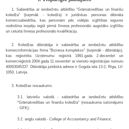
1. Sabiedrība ar ierobežotu atbildību "Grāmatvedības un finanšu
koledža" (turpmāk - koledža) ir juridiskas personas dibināta
komercsabiedrība, kas personām pēc vidējās izglītības ieguves
nodrošina iespēju iegūt pirmā līmeņa profesionālo augstāko izglītību
un ceturtā līmeņa profesionālo kvalifikāciju.
2. Koledžas dibinātāja ir sabiedrība ar ierobežotu atbildību
komercinformācijas firma "Biznesa komplekss" (turpmāk - dibinātājs),
kas re­ģistrēta Uzņēmumu reģistrā 1991.gada 2.decembrī un
komercreģistrā 2004.gada 11.novembrī ar vienoto reģistrācijas numuru
40003045337. Dibinātāja juridiskā adrese ir Gogoļa iela 13-2, Rīga, LV-
1050, Latvija.
3. Koledžas nosaukums:
3.1. latviešu valodā - sabiedrība ar ierobežotu atbildību
"Grāmatvedības un finanšu koledža" (nosaukuma saīsinājums
- GFK);
3.2. angļu valodā -
College of Accountancy and Finance
;