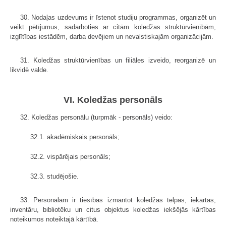
30. Nodaļas uzdevums ir īstenot studiju programmas, organizēt un
veikt pētījumus, sadarboties ar citām koledžas struktūrvienībām,
izglītības iestādēm, darba devējiem un nevalstiskajām organizācijām.
31. Koledžas struktūrvienības un filiāles izveido, reorganizē un
likvidē valde.
VI. Koledžas personāls
32. Koledžas personālu (turpmāk - personāls) veido:
32.1. akadēmiskais personāls;
32.2. vispārējais personāls;
32.3. studējošie.
33. Personālam ir tiesības izmantot koledžas telpas, iekārtas,
inventāru, bibliotēku un citus objektus koledžas iekšējās kārtības
noteikumos noteiktajā kārtībā.