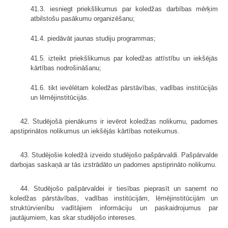
41.3. iesniegt priekšlikumus par koledžas darbības mērķim
atbilstošu pasākumu organizēšanu;
41.4. piedāvāt jaunas studiju programmas;
41.5. izteikt priekšlikumus par koledžas attīstību un iekšējās
kārtības nodrošināšanu;
41.6. tikt ievēlētam koledžas pārstāvības, vadības institūcijās
un lēmēj­institūcijās.
42. Studējošā pienākums ir ievērot koledžas nolikumu, padomes
apstip­rinātos nolikumus un iekšējās kārtības noteikumus.
43. Studējošie koledžā izveido studējošo pašpārvaldi. Pašpārvalde
darbojas saskaņā ar tās izstrādāto un padomes apstiprināto nolikumu.
44. Studējošo pašpārvaldei ir tiesības pieprasīt un saņemt no
koledžas pārstāvības, vadības institūcijām, lēmējinstitūcijām un
struktūrvienību vadītājiem informāciju un paskaidrojumus par
jautājumiem, kas skar studējošo intereses.