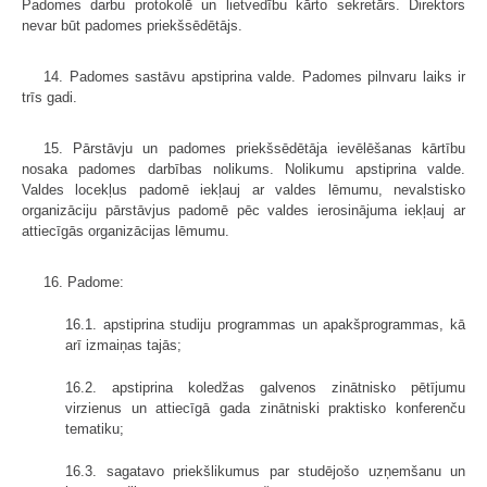
Padomes darbu protokolē un lietvedību kārto sekretārs. Direktors
nevar būt padomes priekšsēdētājs.
14. Padomes sastāvu apstiprina valde. Padomes pilnvaru laiks ir
trīs gadi.
15. Pārstāvju un padomes priekšsēdētāja ievēlēšanas kārtību
nosaka padomes darbības nolikums. Nolikumu apstiprina valde.
Valdes locekļus padomē iekļauj ar valdes lēmumu, nevalstisko
organizāciju pārstāvjus padomē pēc valdes ierosinājuma iekļauj ar
attiecīgās organizācijas lēmumu.
16. Padome:
16.1. apstiprina studiju programmas un apakšprogrammas, kā
arī izmaiņas tajās;
16.2. apstiprina koledžas galvenos zinātnisko pētījumu
virzienus un attiecīgā gada zinātniski praktisko konferenču
tematiku;
16.3. sagatavo priekšlikumus par studējošo uzņemšanu un