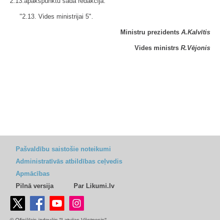
2.13.apakšpunktu šādā redakcijā:
"2.13. Vides ministrijai 5".
Ministru prezidents
A.Kalvītis
Vides ministrs
R.Vējonis
Pašvaldību saistošie noteikumi
Administratīvās atbildības ceļvedis
Apmācības
Pilnā versija
Par Likumi.lv