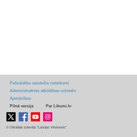
Pašvaldību saistošie noteikumi
Administratīvās atbildības ceļvedis
Apmācības
Pilnā versija
Par Likumi.lv
© Oficiālais izdevējs "Latvijas Vēstnesis"