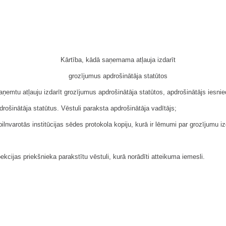
Kārtība, kādā saņemama atļauja izdarīt
grozījumus apdrošinātāja statūtos
aņemtu atļauju izdarīt grozījumus apdrošinātāja statūtos, apdrošinātājs iesn
drošinātāja statūtus. Vēstuli paraksta apdrošinātāja vadītājs;
 pilnvarotās institūcijas sēdes protokola kopiju, kurā ir lēmumi par grozījumu i
ekcijas priekšnieka parakstītu vēstuli, kurā norādīti atteikuma iemesli.