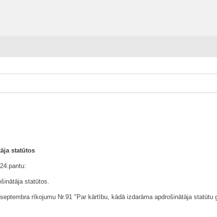
āja statūtos
24.pantu:
šinātāja statūtos.
.septembra rīkojumu Nr.91 "Par kārtību, kādā izdarāma apdrošinātāja statūt