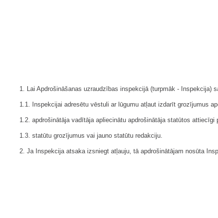
1. Lai Apdrošināšanas uzraudzības inspekcijā (turpmāk - Inspekcija) s
1.1. Inspekcijai adresētu vēstuli ar lūgumu atļaut izdarīt grozījumus ap
1.2. apdrošinātāja vadītāja apliecinātu apdrošinātāja statūtos attiecīgi
1.3. statūtu grozījumus vai jauno statūtu redakciju.
2. Ja Inspekcija atsaka izsniegt atļauju, tā apdrošinātājam nosūta Insp