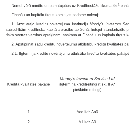
1
Ņemot vērā minēto un pamatojoties uz Kredītiestāžu likuma 35.
panta
Finanšu un kapitāla tirgus komisijas padome nolemj:
1. Atzīt ārējo kredītu novērtējuma institūciju
Moody's Investors Ser
sabiedrībām kredītriska kapitāla prasību aprēķinā, lietojot standartizēto p
riska svērtās vērtības aprēķinam, saskaņā ar Finanšu un kapitāla tirgus 
2. Apstiprināt šādu kredītu novērtējumu atbilstību kredītu kvalitātes 
2.1. Ilgtermiņa kredītu novērtējumu atbilstība kredītu kvalitātes pakā
Moody's Investors Service Ltd
Kredīta kvalitātes pakāpe
ilgtermiņa kredītreitingi (t.sk. IFA*
piešķirtie reitingi)
1
Aaa līdz Aa3
2
A1 līdz A3