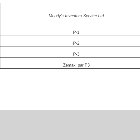
Moody's Investors Service Ltd
P-1
P-2
P-3
Zemāki par P3