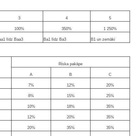
3
4
5
100%
350%
1 250%
a1 līdz Baa3
Ba1 līdz Ba3
B1 un zemāki
Riska pakāpe
A
B
C
7%
12%
20%
8%
15%
25%
10%
18%
35%
12%
20%
35%
20%
35%
35%