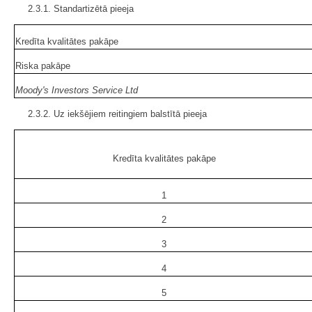
2.3.1. Standartizētā pieeja
Kredīta kvalitātes pakāpe
Riska pakāpe
Moody's Investors Service Ltd
2.3.2. Uz iekšējiem reitingiem balstītā pieeja
Kredīta kvalitātes pakāpe
1
2
3
4
5