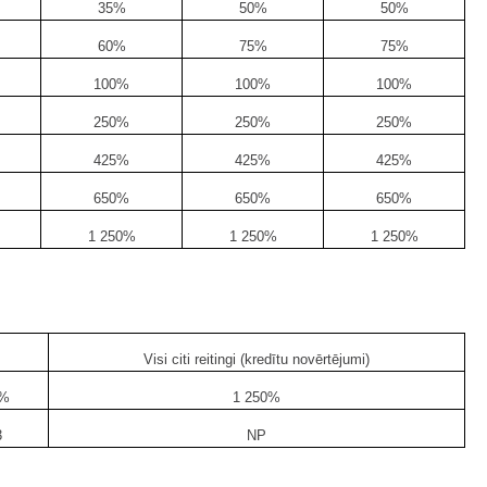
35%
50%
50%
60%
75%
75%
100%
100%
100%
250%
250%
250%
425%
425%
425%
650%
650%
650%
1 250%
1 250%
1 250%
Visi citi reitingi (kredītu novērtējumi)
0%
1 250%
3
NP