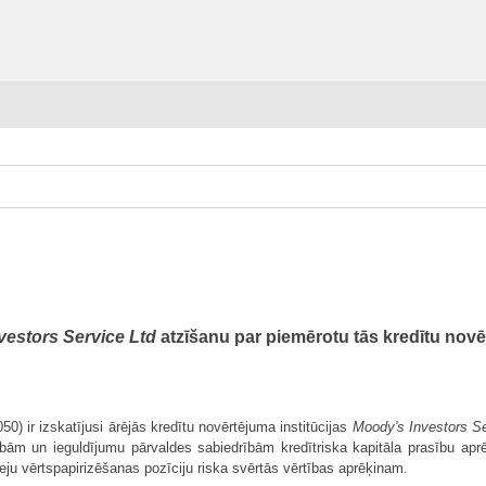
vestors Service Ltd
atzīšanu par piemērotu tās kredītu novē
50) ir izskatījusi ārējās kredītu novērtējuma institūcijas
Moody's Investors Se
m un ieguldījumu pārvaldes sabiedrībām kredītriska kapitāla prasību aprēķinā
eeju vērtspapirizēšanas pozīciju riska svērtās vērtības aprēķinam.