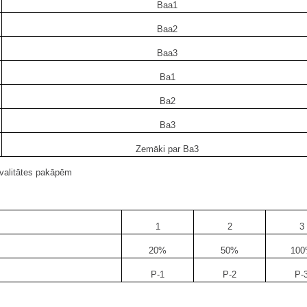
Baa1
Baa2
Baa3
Ba1
Ba2
Ba3
Zemāki par Ba3
 kvalitātes pakāpēm
1
2
3
20%
50%
10
P-1
P-2
P-