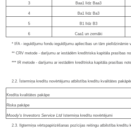
3
Baa1 līdz Baa3
4
Ba1 līdz Ba3
5
B1 līdz B3
6
Caa1 un zemāki
* IFA - ieguldījumu fondu ieguldījumu apliecības un tām pielīdzināmie v
** CRV metode - darījumu ar iestādēm kredītriska kapitāla prasības no
*** IR metode - darījumu ar iestādēm kredītriska kapitāla prasības no
2.2. Īstermiņa kredītu novērtējumu atbilstība kredītu kvalitātes pakāp
Kredīta kvalitātes pakāpe
Riska pakāpe
Moody's Investors Service Ltd
īstermiņa kredītu novērtējumi
2.3. Ilgtermiņa vērtspapirizēšanas pozīcijas reitingu atbilstība kredīt