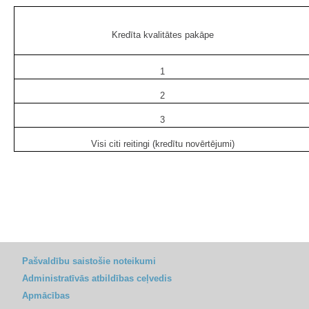
Kredīta kvalitātes pakāpe
1
2
3
Visi citi reitingi (kredītu novērtējumi)
Pašvaldību saistošie noteikumi
Administratīvās atbildības ceļvedis
Apmācības