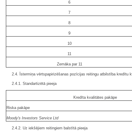
6
7
8
9
10
11
Zemāka par 11
2.4. Īstermiņa vērtspapirizēšanas pozīcijas reitingu atbilstība kredītu
2.4.1. Standartizētā pieeja
Kredīta kvalitātes pakāpe
Riska pakāpe
Moody's Investors Service Ltd
2.4.2. Uz iekšējiem reitingiem balstītā pieeja