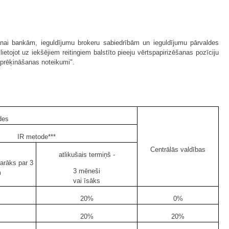
anai bankām, ieguldījumu brokeru sabiedrībām un ieguldījumu pārvaldes
lietojot uz iekšējiem reitingiem balstīto pieeju vērtspapirizēšanas pozīciju
aprēķināšanas noteikumi".
des
IR metode***
Centrālās valdības
atlikušais termiņš -
garāks par 3
3 mēneši
m
vai īsāks
20%
0%
20%
20%