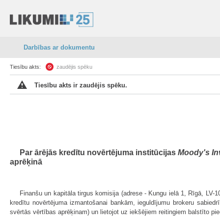
Darbības ar dokumentu
Tiesību akts:
zaudējis spēku
Tiesību akts ir zaudējis spēku.
Par ārējās kredītu novērtējuma institūcijas
Moody's In
aprēķinā
Finanšu un kapitāla tirgus komisija (adrese - Kungu ielā 1, Rīgā, LV-10
kredītu novērtējuma izmantošanai bankām, ieguldījumu brokeru sabiedrībā
svērtās vērtības aprēķinam) un lietojot uz iekšējiem reitingiem balstīto pi