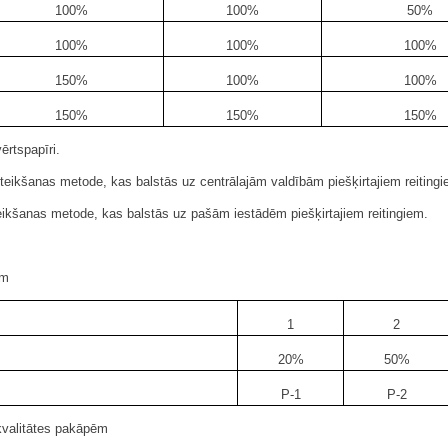
100%
100%
50%
100%
100%
100%
150%
100%
100%
150%
150%
150%
ērtspapīri.
teikšanas metode, kas balstās uz centrālajām valdībām piešķirtajiem reitingi
teikšanas metode, kas balstās uz pašām iestādēm piešķirtajiem reitingiem.
ēm
1
2
20%
50%
P-1
P-2
u kvalitātes pakāpēm