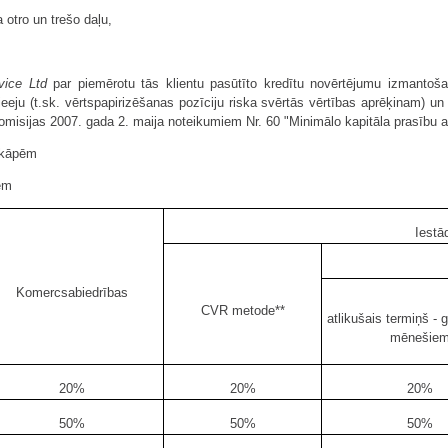
 otro un trešo daļu,
vice Ltd
par piemērotu tās klientu pasūtīto kredītu novērtējumu izmantoš
ieeju (t.sk. vērtspapirizēšanas pozīciju riska svērtās vērtības aprēķinam) un 
komisijas 2007. gada 2. maija noteikumiem Nr. 60 "Minimālo kapitāla prasību 
pakāpēm
pēm
Iestā
Komerc­sabiedrības
CVR metode**
atlikušais termiņš - 
mēnešie
20%
20%
20%
50%
50%
50%