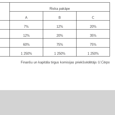
Riska pakāpe
A
B
C
7%
12%
20%
12%
20%
35%
60%
75%
75%
1 250%
1 250%
1 250%
Finanšu un kapitāla tirgus komisijas priekšsēdētājs
U.Cērps