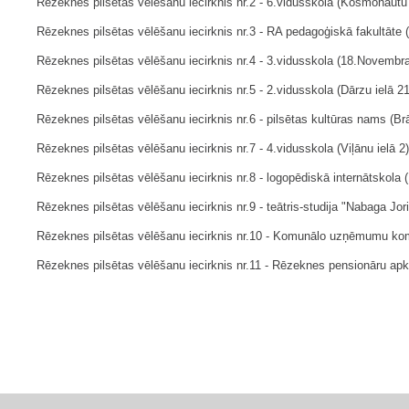
Rēzeknes pilsētas vēlēšanu iecirknis nr.2 - 6.vidusskola (Kosmonautu 
Rēzeknes pilsētas vēlēšanu iecirknis nr.3 - RA pedagoģiskā fakultāte 
Rēzeknes pilsētas vēlēšanu iecirknis nr.4 - 3.vidusskola (18.Novembra 
Rēzeknes pilsētas vēlēšanu iecirknis nr.5 - 2.vidusskola (Dārzu ielā 21
Rēzeknes pilsētas vēlēšanu iecirknis nr.6 - pilsētas kultūras nams (Brā
Rēzeknes pilsētas vēlēšanu iecirknis nr.7 - 4.vidusskola (Viļānu ielā 2)
Rēzeknes pilsētas vēlēšanu iecirknis nr.8 - logopēdiskā internātskola (
Rēzeknes pilsētas vēlēšanu iecirknis nr.9 - teātris-studija "Nabaga Jori
Rēzeknes pilsētas vēlēšanu iecirknis nr.10 - Komunālo uzņēmumu komb
Rēzeknes pilsētas vēlēšanu iecirknis nr.11 - Rēzeknes pensionāru apkal