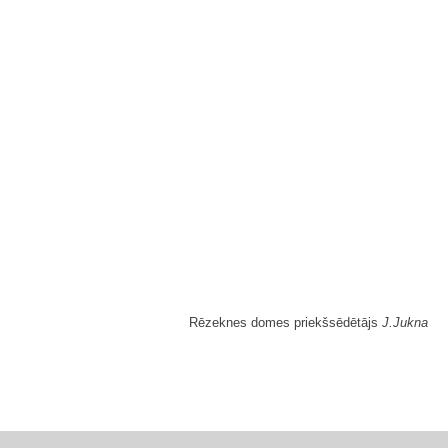
Rēzeknes domes priekšsēdētājs
J.Jukna