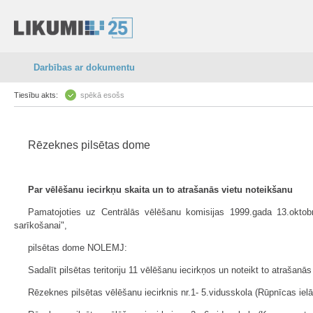
Darbības ar dokumentu
Tiesību akts:
spēkā esošs
Rēzeknes pilsētas dome
Par vēlēšanu iecirkņu skaita un to atrašanās vietu noteikšanu
Pamatojoties uz Centrālās vēlēšanu komisijas 1999.gada 13.oktobr
sarīkošanai",
pilsētas dome NOLEMJ:
Sadalīt pilsētas teritoriju 11 vēlēšanu iecirkņos un noteikt to atrašanās
Rēzeknes pilsētas vēlēšanu iecirknis nr.1- 5.vidusskola (Rūpnīcas ielā