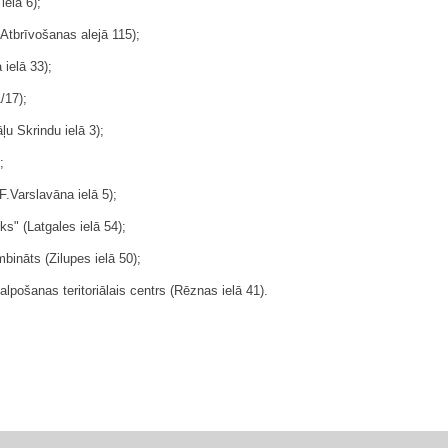
ielā 6);
(Atbrīvošanas alejā 115);
ielā 33);
/17);
ļu Skrindu ielā 3);
;
F.Varslavāna ielā 5);
ks" (Latgales ielā 54);
ināts (Zilupes ielā 50);
pošanas teritoriālais centrs (Rēznas ielā 41).