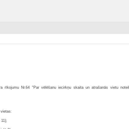
a rīkojumu Nr.64 "Par vēlēšanu iecirkņu skaita un atrašanās vietu note
 vietas:
 11);