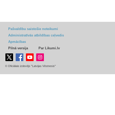
Pašvaldību saistošie noteikumi
Administratīvās atbildības ceļvedis
Apmācības
Pilnā versija
Par Likumi.lv
© Oficiālais izdevējs "Latvijas Vēstnesis"