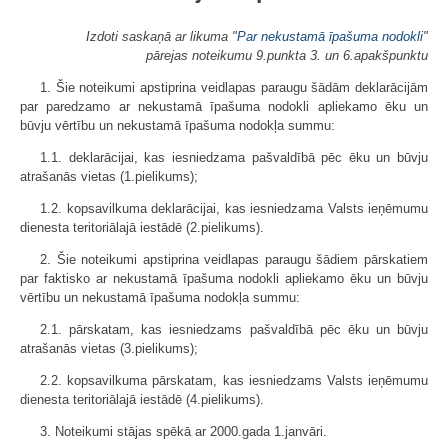
Izdoti saskaņā ar likuma "
Par nekustamā īpašuma nodokli
"
pārejas noteikumu 9.punkta 3. un 6.apakšpunktu
1. Šie noteikumi apstiprina veidlapas paraugu šādām deklarācijām
par paredzamo ar nekustamā īpašuma nodokli apliekamo ēku un
būvju vērtību un nekustamā īpašuma nodokļa summu:
1.1. deklarācijai, kas iesniedzama pašvaldībā pēc ēku un būvju
atrašanās vietas (1.pielikums);
1.2. kopsavilkuma deklarācijai, kas iesniedzama Valsts ieņēmumu
dienesta teritoriālajā iestādē (2.pielikums).
2. Šie noteikumi apstiprina veidlapas paraugu šādiem pārskatiem
par faktisko ar nekustamā īpašuma nodokli apliekamo ēku un būvju
vērtību un nekustamā īpašuma nodokļa summu:
2.1. pārskatam, kas iesniedzams pašvaldībā pēc ēku un būvju
atrašanās vietas (3.pielikums);
2.2. kopsavilkuma pārskatam, kas iesniedzams Valsts ieņēmumu
dienesta teritoriālajā iestādē (4.pielikums).
3. Noteikumi stājas spēkā ar 2000.gada 1.janvāri.