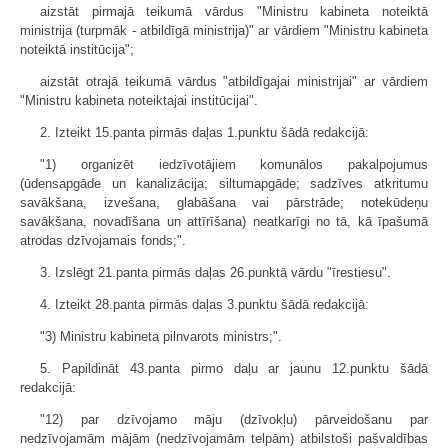
aizstāt pirmajā teikumā vārdus "Ministru kabineta noteiktā
ministrija (turpmāk - atbildīgā ministrija)" ar vārdiem "Ministru kabineta
noteiktā institūcija";
aizstāt otrajā teikumā vārdus "atbildīgajai ministrijai" ar vārdiem
"Ministru kabineta noteiktajai institūcijai".
2. Izteikt 15.panta pirmās daļas 1.punktu šādā redakcijā:
"1) organizēt iedzīvotājiem komunālos pakalpojumus
(ūdensapgāde un kanalizācija; siltumapgāde; sadzīves atkritumu
savākšana, izvešana, glabāšana vai pārstrāde; notekūdeņu
savākšana, novadīšana un attīrīšana) neatkarīgi no tā, kā īpašumā
atrodas dzīvojamais fonds;".
3. Izslēgt 21.panta pirmās daļas 26.punktā vārdu "īrestiesu".
4. Izteikt 28.panta pirmās daļas 3.punktu šādā redakcijā:
"3) Ministru kabineta pilnvarots ministrs;".
5. Papildināt 43.panta pirmo daļu ar jaunu 12.punktu šādā
redakcijā:
"12) par dzīvojamo māju (dzīvokļu) pārveidošanu par
nedzīvojamām mājām (nedzīvojamām telpām) atbilstoši pašvaldības