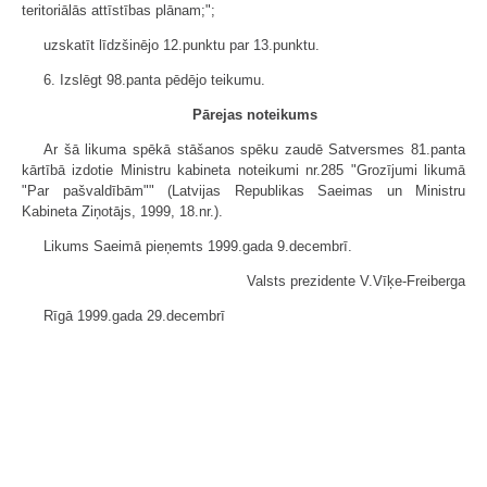
teritoriālās attīstības plānam;";
uzskatīt līdzšinējo 12.punktu par 13.punktu.
6. Izslēgt 98.panta pēdējo teikumu.
Pārejas noteikums
Ar šā likuma spēkā stāšanos spēku zaudē Satversmes 81.panta
kārtībā izdotie Ministru kabineta noteikumi nr.285 "Grozījumi likumā
"Par pašvaldībām"" (Latvijas Republikas Saeimas un Ministru
Kabineta Ziņotājs, 1999, 18.nr.).
Likums Saeimā pieņemts 1999.gada 9.decembrī.
Valsts prezidente V.Vīķe-Freiberga
Rīgā 1999.gada 29.decembrī