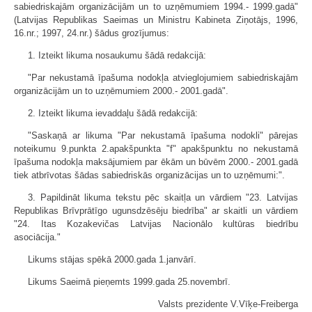
sabiedriskajām organizācijām un to uzņēmumiem 1994.- 1999.gadā"
(Latvijas Republikas Saeimas un Ministru Kabineta Ziņotājs, 1996,
16.nr.; 1997, 24.nr.) šādus grozījumus:
1. Izteikt likuma nosaukumu šādā redakcijā:
"Par nekustamā īpašuma nodokļa atvieglojumiem sabiedriskajām
organizācijām un to uzņēmumiem 2000.- 2001.gadā".
2. Izteikt likuma ievaddaļu šādā redakcijā:
"Saskaņā ar likuma "Par nekustamā īpašuma nodokli" pārejas
noteikumu 9.punkta 2.apakšpunkta "f" apakšpunktu no nekustamā
īpašuma nodokļa maksājumiem par ēkām un būvēm 2000.- 2001.gadā
tiek atbrīvotas šādas sabiedriskās organizācijas un to uzņēmumi:".
3. Papildināt likuma tekstu pēc skaitļa un vārdiem "23. Latvijas
Republikas Brīvprātīgo ugunsdzēsēju biedrība" ar skaitli un vārdiem
"24. Itas Kozakevičas Latvijas Nacionālo kultūras biedrību
asociācija."
Likums stājas spēkā 2000.gada 1.janvārī.
Likums Saeimā pieņemts 1999.gada 25.novembrī.
Valsts prezidente V.Vīķe-Freiberga