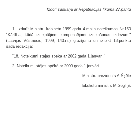
Izdoti saskaņā ar Repatriācijas likuma 27.pantu
1. Izdarīt Ministru kabineta 1999.gada 4.maija noteikumos Nr.160
"Kārtība, kādā izceļotājiem kompensējami izceļošanas izdevumi"
(Latvijas Vēstnesis, 1999, 140.nr.) grozījumu un izteikt 18.punktu
šādā redakcijā:
"18. Noteikumi stājas spēkā ar 2002.gada 1.janvāri."
2. Noteikumi stājas spēkā ar 2000.gada 1.janvāri.
Ministru prezidents A.Šķēle
Iekšlietu ministrs M.Segliņš