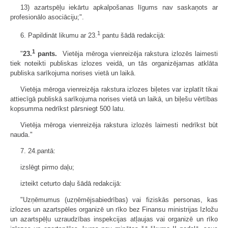
13) azartspēļu iekārtu apkalpošanas līgums nav saskaņots ar
profesionālo asociāciju;".
1
6. Papildināt likumu ar 23.
pantu šādā redakcijā:
1
"
23.
pants.
Vietēja mēroga vienreizēja rakstura izlozēs laimesti
tiek noteikti publiskas izlozes veidā, un tās organizējamas atklāta
publiska sarīkojuma norises vietā un laikā.
Vietēja mēroga vienreizēja rakstura izlozes biļetes var izplatīt tikai
attiecīgā publiskā sarīkojuma norises vietā un laikā, un biļešu vērtības
kopsumma nedrīkst pārsniegt 500 latu.
Vietēja mēroga vienreizēja rakstura izlozēs laimesti nedrīkst būt
nauda."
7. 24.pantā:
izslēgt pirmo daļu;
izteikt ceturto daļu šādā redakcijā:
"Uzņēmumus (uzņēmējsabiedrības) vai fiziskās personas, kas
izlozes un azartspēles organizē un rīko bez Finansu ministrijas Izložu
un azartspēļu uzraudzības inspekcijas atļaujas vai organizē un rīko