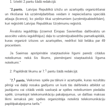
1. Izteikt 2.pantu šādā redakcijā:
"
2.pants.
Latvijas Republikā izložu un azartspēļu organizēšanai
un rīkošanai kā uzņēmējdarbības veidam ir nepieciešama speciālā
atļauja (licence), ko piešķir tikai uzņēmumiem (uzņēmējsabiedrībām),
kuri reģistrēti Latvijas Republikas Uzņēmumu reģistrā.
Ārvalstu ieguldītāju (izņemot Eiropas Savienības dalībvalstu un
asociēto valstu ieguldītājus) daļa to uzņēmējsabiedrību pamatkapitālā,
kuras organizē izlozes un azartspēles, nedrīkst būt lielāka par 49
procentiem.
Ja Saeimas apstiprinātie starptautiskie līgumi paredz citādus
noteikumus nekā šis likums, piemērojami starptautiskā līguma
noteikumi."
1
2. Papildināt likumu ar 7.
pantu šādā redakcijā:
1
"
7.
pants.
Veiksmes spēle pa tālruni ir azartspēle, kuras rezultātu
pilnīgi vai daļēji nosaka gadījums un kurā tās dalībnieks atbildot uz
jautājumu vai citādā veidā saskaņā ar spēles noteikumiem piedalās
spēlē, izmantojot telekomunikāciju pakalpojumus, un dalības maksas
likmi iemaksā pēc spēles organizētāja noteiktā telekomunikāciju
papildpakalpojuma tarifa."