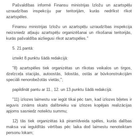
Pašvaldības informē Finansu ministrijas Izložu un azartspēļu
uzraudzības inspekciju par teritorijām, kurās nedrīkst rīkot
azartspēles.
Finansu ministrijas Izložu un azartspēļu uzraudzības inspekcija
neizsniedz atļauju azartspēļu organizēšanai un rīkošanai teritorijās,
kurās pašvaldība aizliegusi rīkot azartspēles."
5. 21.pantā:
izteikt 8.punktu šādā redakcijā:
"8) azartspēles tiek organizētas un rīkotas veikalos un tirgos,
dzelzceļa stacijās, autoostās, lidostās, ostās ar būvkonstrukcijām
speciāli nenorobežotās vietās;";
papildināt pantu ar 11., 12. un 13.punktu šādā redakcijā:
"11) izlozes laimestu var iegūt tikai pēc tam, kad izlozes biļetes ir
ieguvis zināms skaits dalībnieku vai izlozes kopējais realizācijas
apjoms sasniedz noteiktu summu;
12) tās tiek organizētas kā piramīdveida spēles, kurās dalības
maksa vai ieguldītās vērtības pēc laika dod laimestu nenoteiktam
personu lokam;