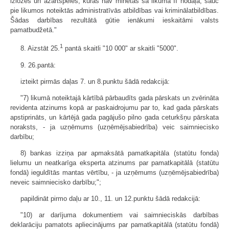
izlozes un azartspēles, kuras nav minētas šā likuma II nodaļā, sauc
pie likumos noteiktās administratīvās atbildības vai kriminālatbildības.
Šādas darbības rezultātā gūtie ienākumi ieskaitāmi valsts
pamatbudžetā."
1
8. Aizstāt 25.
pantā skaitli "10 000" ar skaitli "5000".
9. 26.pantā:
izteikt pirmās daļas 7. un 8.punktu šādā redakcijā:
"7) likumā noteiktajā kārtībā pārbaudīts gada pārskats un zvērināta
revidenta atzinums kopā ar paskaidrojumu par to, kad gada pārskats
apstiprināts, un kārtējā gada pagājušo pilno gada ceturkšņu pārskata
noraksts, - ja uzņēmums (uzņēmējsabiedrība) veic saimniecisko
darbību;
8) bankas izziņa par apmaksātā pamatkapitāla (statūtu fonda)
lielumu un neatkarīga eksperta atzinums par pamatkapitālā (statūtu
fondā) ieguldītās mantas vērtību, - ja uzņēmums (uzņēmējsabiedrība)
neveic saimniecisko darbību;";
papildināt pirmo daļu ar 10., 11. un 12.punktu šādā redakcijā:
"10) ar darījuma dokumentiem vai saimnieciskās darbības
deklarāciju pamatots apliecinājums par pamatkapitālā (statūtu fondā)