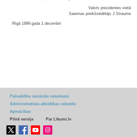
Valsts prezidentes vietā
Saeimas priekšsēdētājs J.Straume
Rīgā 1999.gada 1.decembrī
Pašvaldību saistošie noteikumi
Administratīvās atbildības ceļvedis
Apmācības
Pilnā versija
Par Likumi.lv