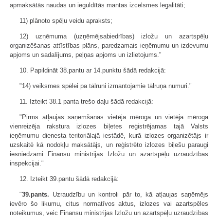
apmaksātās naudas un ieguldītās mantas izcelsmes legalitāti;
11) plānoto spēļu veidu apraksts;
12) uzņēmuma (uzņēmējsabiedrības) izložu un azartspēļu
organizēšanas attīstības plāns, paredzamais ieņēmumu un izdevumu
apjoms un sadalījums, peļņas apjoms un izlietojums."
10. Papildināt 38.pantu ar 14.punktu šādā redakcijā:
"14) veiksmes spēlei pa tālruni izmantojamie tālruņa numuri."
11. Izteikt 38.1 panta trešo daļu šādā redakcijā:
"Pirms atļaujas saņemšanas vietēja mēroga un vietēja mēroga
vienreizēja rakstura izlozes biļetes reģistrējamas tajā Valsts
ieņēmumu dienesta teritoriālajā iestādē, kurā izlozes organizētājs ir
uzskaitē kā nodokļu maksātājs, un reģistrēto izlozes biļešu paraugi
iesniedzami Finansu ministrijas Izložu un azartspēļu uzraudzības
inspekcijai."
12. Izteikt 39.pantu šādā redakcijā:
"
39.pants.
Uzraudzību un kontroli pār to, kā atļaujas saņēmējs
ievēro šo likumu, citus normatīvos aktus, izlozes vai azartspēles
noteikumus, veic Finansu ministrijas Izložu un azartspēļu uzraudzības