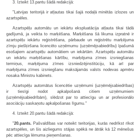
3. Izteikt 13.pantu šādā redakcijā:
"Latvijas teritorijā ir atļautas tikai šajā nodaļā minētās izlozes un
azartspēles.
Azartspēļu automātu un iekārtu ekspluatācija atļauta tikai tādā
gadījumā, ja veikta to marķēšana. Marķēšana šā likuma izpratnē ir
azartspēļu iekārtu reģistrēšana, pārbaude un reģistrētu marķējuma
zīmju piešķiršana licencēto uzņēmumu (uzņēmējsabiedrību) īpašumā
esošajiem azartspēļu automātiem un iekārtām. Azartspēļu automātu
un iekārtu marķēšanas kārtību, marķējuma zīmes izsniegšanas
termiņus, marķējuma zīmes izsniedzējinstitūciju, kā arī par
marķējuma zīmes izsniegšanu maksājamās valsts nodevas apmēru
nosaka Ministru kabinets.
Azartspēļu automātus licencētie uzņēmumi (uzņēmējsabiedrības)
ir tiesīgi nodot apkalpošanā citiem uzņēmumiem
(uzņēmējsabiedrībām), slēdzot par to attiecīgu un ar profesionālo
asociāciju saskaņotu apkalpošanas līgumu."
4. Izteikt 20.pantu šādā redakcijā:
"
20.pants.
Pašvaldības var noteikt teritorijas, kurās nedrīkst rīkot
azartspēles, un šis aizliegums stājas spēkā ne ātrāk kā 12 mēnešus
pēc attiecīga lēmuma pieņemšanas.