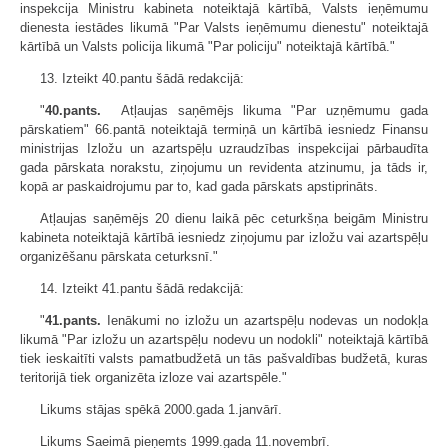
inspekcija Ministru kabineta noteiktajā kārtībā, Valsts ieņēmumu
dienesta iestādes likumā "Par Valsts ieņēmumu dienestu" noteiktajā
kārtībā un Valsts policija likumā "Par policiju" noteiktajā kārtībā."
13. Izteikt 40.pantu šādā redakcijā:
"
40.pants.
Atļaujas saņēmējs likuma "Par uzņēmumu gada
pārskatiem" 66.pantā noteiktajā termiņā un kārtībā iesniedz Finansu
ministrijas Izložu un azartspēļu uzraudzības inspekcijai pārbaudīta
gada pārskata norakstu, ziņojumu un revidenta atzinumu, ja tāds ir,
kopā ar paskaidrojumu par to, kad gada pārskats apstiprināts.
Atļaujas saņēmējs 20 dienu laikā pēc ceturkšņa beigām Ministru
kabineta noteiktajā kārtībā iesniedz ziņojumu par izložu vai azartspēļu
organizēšanu pārskata ceturksnī."
14. Izteikt 41.pantu šādā redakcijā:
"
41.pants.
Ienākumi no izložu un azartspēļu nodevas un nodokļa
likumā "Par izložu un azartspēļu nodevu un nodokli" noteiktajā kārtībā
tiek ieskaitīti valsts pamatbudžetā un tās pašvaldības budžetā, kuras
teritorijā tiek organizēta izloze vai azartspēle."
Likums stājas spēkā 2000.gada 1.janvārī.
Likums Saeimā pieņemts 1999.gada 11.novembrī.