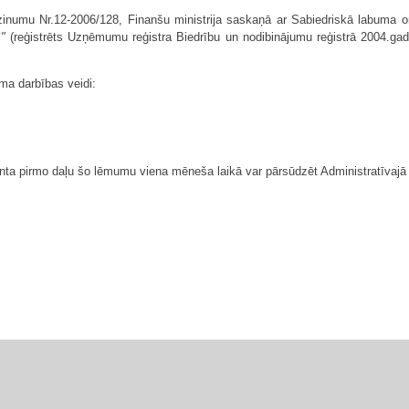
zinumu Nr.12-2006/128, Finanšu ministrija saskaņā ar Sabiedriskā labuma o
S"
(reģistrēts Uzņēmumu reģistra Biedrību un nodibinājumu reģistrā 2004.gada
ma darbības veidi:
ta pirmo daļu šo lēmumu viena mēneša laikā var pārsūdzēt Administratīvajā ra