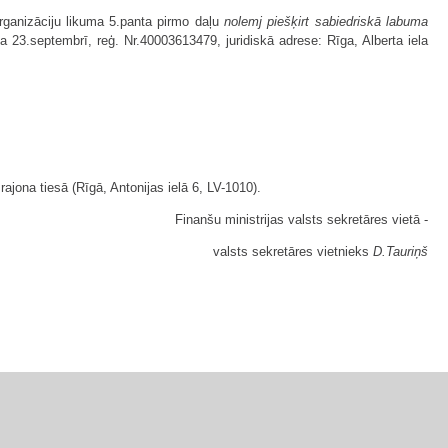
rganizāciju likuma 5.panta pirmo daļu
nolemj piešķirt sabiedriskā labuma
 23.septembrī, reģ. Nr.40003613479, juridiskā adrese: Rīga, Alberta iela
jona tiesā (Rīgā, Antonijas ielā 6, LV-1010).
Finanšu ministrijas valsts sekretāres vietā -
valsts sekretāres vietnieks
D.Tauriņš