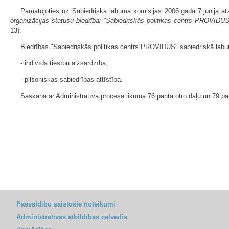
Pamatojoties uz Sabiedriskā labuma komisijas 2006.gada 7.jūnija at
organizācijas statusu biedrībai "Sabiedriskās politikas centrs PROVIDU
13).
Biedrības "Sabiedriskās politikas centrs PROVIDUS" sabiedriskā labu
- indivīda tiesību aizsardzība;
- pilsoniskas sabiedrības attīstība.
Saskaņā ar Administratīvā procesa likuma 76.panta otro daļu un 79.pan
Pašvaldību saistošie noteikumi
Administratīvās atbildības ceļvedis