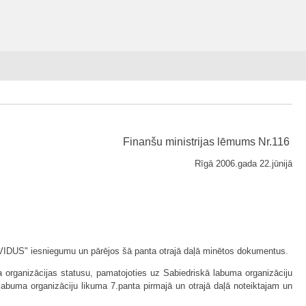
Finanšu ministrijas lēmums Nr.116
Rīgā 2006.gada 22.jūnijā
ROVIDUS" iesniegumu un pārējos šā panta otrajā daļā minētos dokumentus.
a organizācijas statusu, pamatojoties uz Sabiedriskā labuma organizāciju
labuma organizāciju likuma 7.panta pirmajā un otrajā daļā noteiktajam un