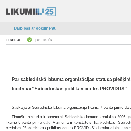
Darbības ar dokumentu
Tiesību akts:
spēkā esošs
Par sabiedriskā labuma organizācijas statusa piešķir
biedrībai "Sabiedriskās politikas centrs PROVIDUS"
Saskaņā ar Sabiedriskā labuma organizāciju likuma 7.panta pirmo daļu
Finanšu ministrija ir saņēmusi Sabiedriskā labuma komisijas 2006.gad
likuma 5.panta pirmo daļu. Atzinumā ir konstatēts, ka biedrības "Sabied
biedrības "Sabiedriskās politikas centrs PROVIDUS" darbība atbilst sabie