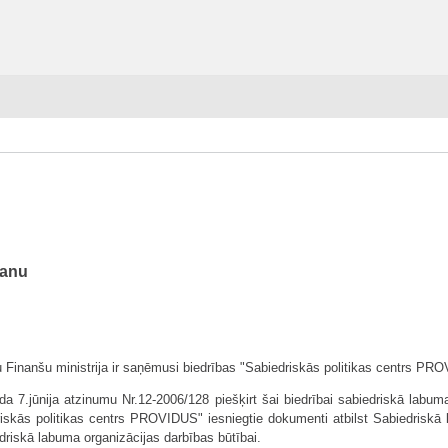
šanu
 Finanšu ministrija ir saņēmusi biedrības "Sabiedriskās politikas centrs P
a 7.jūnija atzinumu Nr.12-2006/128 piešķirt šai biedrībai sabiedriskā labum
riskās politikas centrs PROVIDUS" iesniegtie dokumenti atbilst Sabiedriskā 
driskā labuma organizācijas darbības būtībai.