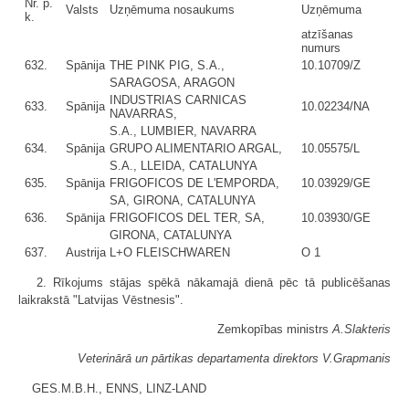
Nr. p.
Valsts
Uzņēmuma nosaukums
Uzņēmuma
k.
atzīšanas
numurs
632.
Spānija
THE PINK PIG, S.A.,
10.10709/Z
SARAGOSA, ARAGON
INDUSTRIAS CARNICAS
633.
Spānija
10.02234/NA
NAVARRAS,
S.A., LUMBIER, NAVARRA
634.
Spānija
GRUPO ALIMENTARIO ARGAL,
10.05575/L
S.A., LLEIDA, CATALUNYA
635.
Spānija
FRIGOFICOS DE L'EMPORDA,
10.03929/GE
SA, GIRONA, CATALUNYA
636.
Spānija
FRIGOFICOS DEL TER, SA,
10.03930/GE
GIRONA, CATALUNYA
637.
Austrija
L+O FLEISCHWAREN
O 1
2. Rīkojums stājas spēkā nākamajā dienā pēc tā publicēšanas
laikrakstā "Latvijas Vēstnesis".
Zemkopības ministrs
A.Slakteris
Veterinārā un pārtikas departamenta direktors V.Grapmanis
GES.M.B.H., ENNS, LINZ-LAND