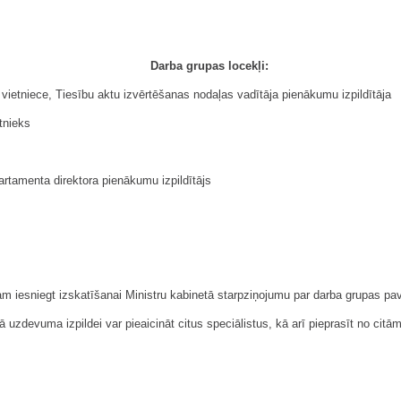
Darba grupas locekļi:
vietniece, Tiesību aktu izvērtēšanas nodaļas vadītāja pienākumu izpildītāja
tnieks
partamenta direktora pienākumu izpildītājs
am iesniegt izskatīšanai Ministru kabinetā starpziņojumu par darba grupas pav
 uzdevuma izpildei var pieaicināt citus speciālistus, kā arī pieprasīt no citā