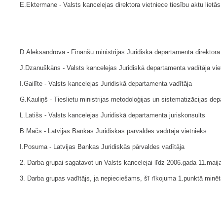
E.Ektermane - Valsts kancelejas direktora vietniece tiesību aktu lietās
D.Aleksandrova - Finanšu ministrijas Juridiskā departamenta direktora 
J.Dzanuškāns - Valsts kancelejas Juridiskā departamenta vadītāja vie
I.Gailīte - Valsts kancelejas Juridiskā departamenta vadītāja
G.Kauliņš - Tieslietu ministrijas metodoloģijas un sistematizācijas de
L.Latišs - Valsts kancelejas Juridiskā departamenta juriskonsults
B.Mačs - Latvijas Bankas Juridiskās pārvaldes vadītāja vietnieks
I.Posuma - Latvijas Bankas Juridiskās pārvaldes vadītāja
2. Darba grupai sagatavot un Valsts kancelejai līdz 2006.gada 11.maij
3. Darba grupas vadītājs, ja nepieciešams, šī rīkojuma 1.punktā minētā