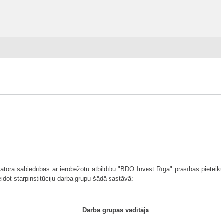
vidatora sabiedrības ar ierobežotu atbildību "BDO Invest Rīga" prasības piet
idot starpinstitūciju darba grupu šādā sastāvā:
Darba grupas vadītāja