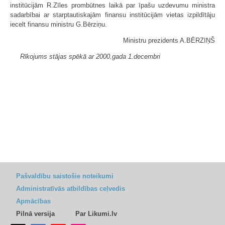
institūcijām R.Zīles prombūtnes laikā par īpašu uzdevumu ministra
sadarbībai ar starptautiskajām finansu institūcijām vietas izpildītāju
iecelt finansu ministru G.Bērziņu.
Ministru prezidents A.BĒRZIŅŠ
Rīkojums stājas spēkā ar 2000.gada 1.decembri
Pašvaldību saistošie noteikumi
Administratīvās atbildības ceļvedis
Apmācības
Pilnā versija
Par Likumi.lv