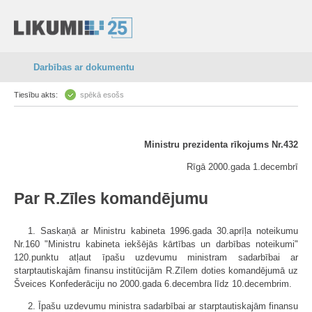
Darbības ar dokumentu
Tiesību akts:
spēkā esošs
Ministru prezidenta rīkojums Nr.432
Rīgā 2000.gada 1.decembrī
Par R.Zīles komandējumu
1. Saskaņā ar Ministru kabineta 1996.gada 30.aprīļa noteikumu
Nr.160 "Ministru kabineta iekšējās kārtības un darbības noteikumi"
120.punktu atļaut īpašu uzdevumu ministram sadarbībai ar
starptautiskajām finansu institūcijām R.Zīlem doties komandējumā uz
Šveices Konfederāciju no 2000.gada 6.decembra līdz 10.decembrim.
2. Īpašu uzdevumu ministra sadarbībai ar starptautiskajām finansu