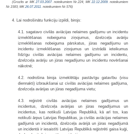
(Grozīts ar MK
27.03.2007.
noteikumiem Nr.224; MK
22.12.2009.
noteikumiem
Nr.1583; MK
26.07.2011.
noteikumiem Nr.576)
4. Lai nodrošinātu funkciju izpildi, birojs:
4.1. sagatavo civilās aviācijas nelaimes gadījumu un incidentu
izmeklēšanas nobeiguma ziņojumus, dzelzceļa avāriju
izmeklēšanas nobeiguma pārskatus, jūras negadījumu un
incidentu izmeklēšanas ziņojumus un izstrādā ieteikumus
līdzīgu civilās aviācijas nelaimes gadījumu un incidentu,
dzelzceļa avāriju un jūras negadījumu un incidentu novēršanai
nākotnē;
4.2. nodrošina biroja izmeklētāju pastāvīgu gatavību (visu
diennakti) izbraukšanai uz civilās aviācijas nelaimes gadījuma,
dzelzceļa avārijas un jūras negadījuma vietu;
4.3. reģistrē civilās aviācijas nelaimes gadījumus un
incidentus, dzelzceļa avārijas un jūras negadījumus un
incidentus, kas notikuši Latvijas Republikā, kā arī tos, kas
notikuši ārpus Latvijas Republikas, ja civilās aviācijas nelaimes
gadījumā un incidentā, dzelzceļa avārijā un jūras negadījumā
un incidentā ir iesaistīti Latvijas Republikā reģistrēti gaisa kuģi,