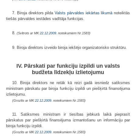
7. Biroja direktors pilda
Valsts pārvaldes iekārtas likumā
noteiktās
tiešās pārvaldes iestādes vadītāja funkcijas.
8.
(Svītrots ar MK
22.12.2009.
noteikumiem Nr.1583)
9. Biroja direktors izveido biroja iekšējo organizatorisko struktūru.
IV. Pārskati par funkciju izpildi un valsts
budžeta līdzekļu izlietojumu
10. Biroja direktors ne retāk kā reizi gadā iesniedz satiksmes
ministram pārskatu par biroja funkciju izpildi un piešķirtā finansējuma
izlietojumu.
(Grozīts ar MK
22.12.2009.
noteikumiem Nr.1583)
11. Satiksmes ministram ir tiesības jebkurā laikā pieprasīt
pārskatus par piešķirtā finansējuma izmantošanu un informāciju par
biroja funkciju izpildi.
(Grozīts ar MK
22.12.2009.
noteikumiem Nr.1583)