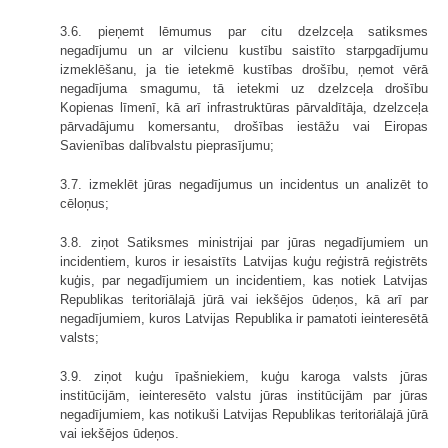
3.6. pieņemt lēmumus par citu dzelzceļa satiksmes
negadījumu un ar vilcienu kustību saistīto starpgadījumu
izmeklēšanu, ja tie ietekmē kustības drošību, ņemot vērā
negadījuma smagumu, tā ietekmi uz dzelzceļa drošību
Kopienas līmenī, kā arī infrastruktūras pārvaldītāja, dzelzceļa
pārvadājumu komersantu, drošības iestāžu vai Eiropas
Savienības dalībvalstu pieprasījumu;
3.7. izmeklēt jūras negadījumus un incidentus un analizēt to
cēloņus;
3.8. ziņot Satiksmes ministrijai par jūras negadījumiem un
incidentiem, kuros ir iesaistīts Latvijas kuģu reģistrā reģistrēts
kuģis, par negadījumiem un incidentiem, kas notiek Latvijas
Republikas teritoriālajā jūrā vai iekšējos ūdeņos, kā arī par
negadījumiem, kuros Latvijas Republika ir pamatoti ieinteresētā
valsts;
3.9. ziņot kuģu īpašniekiem, kuģu karoga valsts jūras
institūcijām, ieinteresēto valstu jūras institūcijām par jūras
negadījumiem, kas notikuši Latvijas Republikas teritoriālajā jūrā
vai iekšējos ūdeņos.