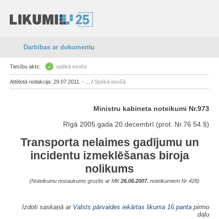
Darbības ar dokumentu
Tiesību akts:
spēkā esošs
Attēlotā redakcija: 29.07.2011. - ... /
Spēkā esošā
Ministru kabineta noteikumi Nr.973
Rīgā 2005.gada 20.decembrī (prot. Nr.76 54.§)
Transporta nelaimes gadījumu un
incidentu izmeklēšanas biroja
nolikums
(Noteikumu nosaukums grozīts ar MK
26.06.2007.
noteikumiem Nr.428)
Izdoti saskaņā ar
Valsts pārvaldes iekārtas likuma
16.panta
pirmo
daļu