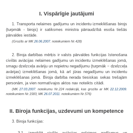
I. Vispārīgie jautājumi
1. Transporta nelaimes gadījumu un incidentu izmeklēšanas birojs
(turpmāk - birojs) ir satiksmes ministra pārraudzībā esoša tiešās
pārvaldes iestāde.
(Grozīts ar MK
26.06.2007.
noteikumiem Nr.428)
2. Biroja darbības mērķis ir valsts pārvaldes funkcijas īstenošana
civilās aviācijas nelaimes gadījumu un incidentu izmeklēšanas jomā,
smagu dzelzceļa avāriju un nopietnu negadījumu (turpmāk − dzelzceļa
avārijas) izmeklēšanas jomā, kā arī jūras negadījumu un incidentu
izmeklēšanas jomā. Biroja darbība nerada tiesiskas sekas trešajām
personām, ja vien normatīvajos aktos nav noteikts citādi.
(MK
27.03.2007.
noteikumu Nr.224 redakcijā, kas grozīta ar MK
22.12.2009.
noteikumiem Nr.1583; MK
26.07.2011.
noteikumiem Nr.576)
II. Biroja funkcijas, uzdevumi un kompetence
3. Biroja funkcijas:
3.1. izmeklēt civilās aviācijas nelaimes gadījumus un