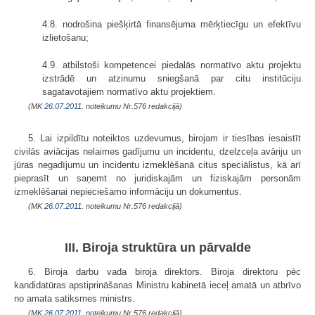
4.8. nodrošina piešķirtā finansējuma mērķtiecīgu un efektīvu
izlietošanu;
4.9. atbilstoši kompetencei piedalās normatīvo aktu projektu
izstrādē un atzinumu sniegšanā par citu institūciju
sagatavotajiem normatīvo aktu projektiem.
(MK
26.07.2011.
noteikumu Nr.576 redakcijā)
5. Lai izpildītu noteiktos uzdevumus, birojam ir tiesības iesaistīt
civilās aviācijas nelaimes gadījumu un incidentu, dzelzceļa avāriju un
jūras negadījumu un incidentu izmeklēšanā citus speciālistus, kā arī
pieprasīt un saņemt no juridiskajām un fiziskajām personām
izmeklēšanai nepieciešamo informāciju un dokumentus.
(MK
26.07.2011.
noteikumu Nr.576 redakcijā)
III. Biroja struktūra un pārvalde
6. Biroja darbu vada biroja direktors. Biroja direktoru pēc
kandidatūras apstiprināšanas Ministru kabinetā ieceļ amatā un atbrīvo
no amata satiksmes ministrs.
(MK
26.07.2011.
noteikumu Nr.576 redakcijā)