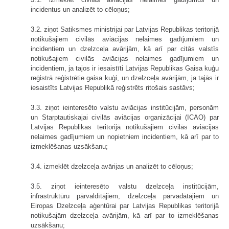
incidentus un analizēt to cēloņus;
3.2. ziņot Satiksmes ministrijai par Latvijas Republikas teritorijā
notikušajiem civilās aviācijas nelaimes gadījumiem un
incidentiem un dzelzceļa avārijām, kā arī par citās valstīs
notikušajiem civilās aviācijas nelaimes gadījumiem un
incidentiem, ja tajos ir iesaistīti Latvijas Republikas Gaisa kuģu
reģistrā reģistrētie gaisa kuģi, un dzelzceļa avārijām, ja tajās ir
iesaistīts Latvijas Republikā reģistrēts ritošais sastāvs;
3.3. ziņot ieinteresēto valstu aviācijas institūcijām, personām
un Starptautiskajai civilās aviācijas organizācijai (ICAO) par
Latvijas Republikas teritorijā notikušajiem civilās aviācijas
nelaimes gadījumiem un nopietniem incidentiem, kā arī par to
izmeklēšanas uzsākšanu;
3.4. izmeklēt dzelzceļa avārijas un analizēt to cēloņus;
3.5. ziņot ieinteresēto valstu dzelzceļa institūcijām,
infrastruktūru pārvaldītājiem, dzelzceļa pārvadātājiem un
Eiropas Dzelzceļa aģentūrai par Latvijas Republikas teritorijā
notikušajām dzelzceļa avārijām, kā arī par to izmeklēšanas
uzsākšanu;