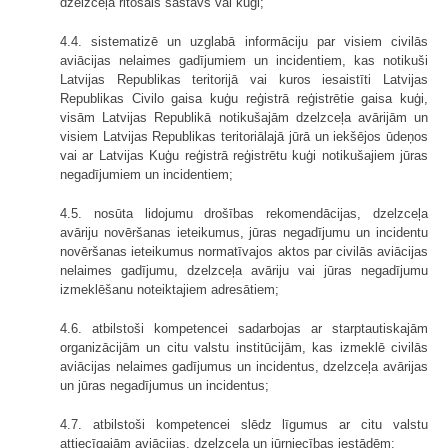
dzelzceļa ritošais sastāvs vai kuģi;
4.4. sistematizē un uzglabā informāciju par visiem civilās
aviācijas nelaimes gadījumiem un incidentiem, kas notikuši
Latvijas Republikas teritorijā vai kuros iesaistīti Latvijas
Republikas Civilo gaisa kuģu reģistrā reģistrētie gaisa kuģi,
visām Latvijas Republikā notikušajām dzelzceļa avārijām un
visiem Latvijas Republikas teritoriālajā jūrā un iekšējos ūdeņos
vai ar Latvijas Kuģu reģistrā reģistrētu kuģi notikušajiem jūras
negadījumiem un incidentiem;
4.5. nosūta lidojumu drošības rekomendācijas, dzelzceļa
avāriju novēršanas ieteikumus, jūras negadījumu un incidentu
novēršanas ieteikumus normatīvajos aktos par civilās aviācijas
nelaimes gadījumu, dzelzceļa avāriju vai jūras negadījumu
izmeklēšanu noteiktajiem adresātiem;
4.6. atbilstoši kompetencei sadarbojas ar starptautiskajām
organizācijām un citu valstu institūcijām, kas izmeklē civilās
aviācijas nelaimes gadījumus un incidentus, dzelzceļa avārijas
un jūras negadījumus un incidentus;
4.7. atbilstoši kompetencei slēdz līgumus ar citu valstu
attiecīgajām aviācijas, dzelzceļa un jūrniecības iestādēm;