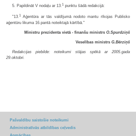
1
5. Papildināt V nodaļu ar 13.
punktu šādā redakcijā:
1
"13.
Aģentūra ar tās valdījumā nodoto mantu rīkojas Publisko
aģentūru likuma 16.pantā noteiktajā kārtībā."
Ministru prezidenta vietā - finanšu ministrs
O.Spurdziņš
Veselības ministrs
G.Bērziņš
Redakcijas piebilde: noteikumi stājas spēkā ar 2005.gada
29.oktobri.
Pašvaldību saistošie noteikumi
Administratīvās atbildības ceļvedis
Apmācības