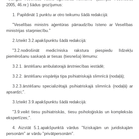
2005, 46.nr.) šādus grozījumus:
1. Papildināt 1.punktu ar otro teikumu šādā redakcijā:
"Veselības ministrs aģentūras pārraudzību īsteno ar Veselības
ministrijas starpniecību."
2.Izteikt 3.2.apakšpunktu šādā redakcijā:
"3.2.nodrošināt medicīniska rakstura piespiedu līdzekļu
piemērošanu saskaņā ar tiesas (tiesneša) lēmumu:
3.2.1. ārstēšanu ambulatorajā ārstniecības iestādē;
3.2.2. ārstēšanu vispārēja tipa psihiatriskajā slimnīcā (nodaļā);
3.2.3.ārstēšanu specializētajā psihiatriskajā slimnīcā (nodaļā) ar
apsardzi;".
3.Izteikt 3.9.apakšpunktu šādā redakcijā:
"3.9.veikt tiesu psihiatriskās, tiesu psiholoģiskās un kompleksās
ekspertīzes;".
4. Aizstāt 5.1.apakšpunktā vārdus "fiziskajām un juridiskajām
personām" ar vārdu "privātpersonām".