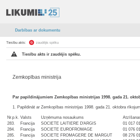
Darbības ar dokumentu
Tiesību akts:
zaudējis spēku
Tiesību akts ir zaudējis spēku.
Zemkopības ministrija
Par papildinājumiem Zemkopības ministrijas 1998. gada 21. oktob
1. Papildināt ar Zemkopības ministrijas 1998. gada 21. oktobra rīkojum
Nr.p.k.
Valsts
Uzņēmuma nosaukums
Atzīšana
283.
Francija
SOCIETE LAITIERE D'ARGIS
01 017 0
284.
Francija
SOCIETE EUROFROMAGE
01 076 0
285.
Francija
SOCIETE FROMAGERE DE MARGUT
08 276 0