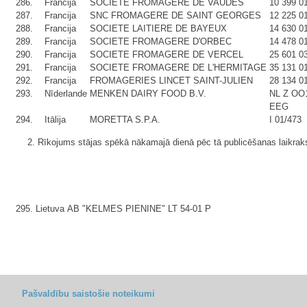
286.
Francija
SOCIETE FROMAGERE DE VAUDES
10 399 0
287.
Francija
SNC FROMAGERE DE SAINT GEORGES
12 225 0
288.
Francija
SOCIETE LAITIERE DE BAYEUX
14 630 0
289.
Francija
SOCIETE FROMAGERE D'ORBEC
14 478 0
290.
Francija
SOCIETE FROMAGERE DE VERCEL
25 601 0
291.
Francija
SOCIETE FROMAGERE DE L'HERMITAGE
35 131 0
292.
Francija
FROMAGERIES LINCET SAINT-JULIEN
28 134 0
293.
Nīderlande
MENKEN DAIRY FOOD B.V.
NL Z OO
EEG
294.
Itālija
MORETTA S.P.A.
I 01/473
2. Rīkojums stājas spēkā nākamajā dienā pēc tā publicēšanas laikraks
295.
Lietuva
AB "KELMES PIENINE"
LT 54-01 P
Pašvaldību saistošie noteikumi