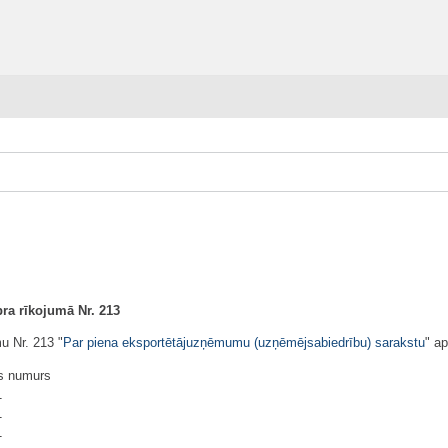
ra rīkojumā Nr. 213
u Nr. 213 "
Par piena eksportētājuzņēmumu (uzņēmējsabiedrību) sarakstu
" ap
s numurs
1
1
1