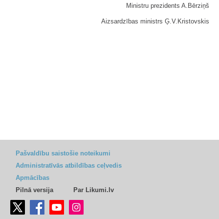
Ministru prezidents A.Bērziņš
Aizsardzības ministrs Ģ.V.Kristovskis
Pašvaldību saistošie noteikumi
Administratīvās atbildības ceļvedis
Apmācības
Pilnā versija
Par Likumi.lv