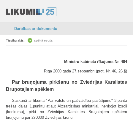
Darbības ar dokumentu
Tiesību akts:
spēkā esošs
Ministru kabineta rīkojums Nr. 484
Rīgā 2000.gada 27.septembrī (prot. Nr. 46, 26.§)
Par bruņojuma pirkšanu no Zviedrijas Karalistes
Bruņotajiem spēkiem
Saskaņā ar likuma "Par valsts un pašvaldību pasūtījumu" 3.panta
trešās daļas 1.punktu atļaut Aizsardzības ministrijai, nerīkojot izsoli
(konkursu), pirkt no Zviedrijas Karalistes Bruņotajiem spēkiem
bruņojumu par 270000 Zviedrijas kronu.