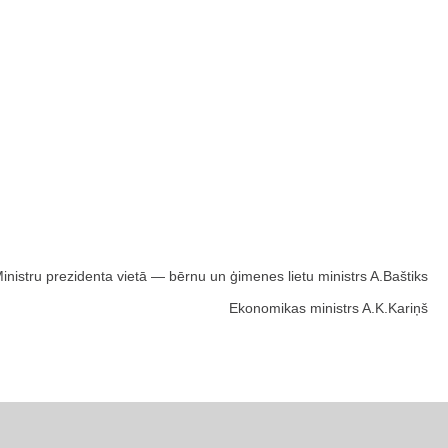
inistru prezidenta vietā — bērnu un ģimenes lietu ministrs A.Baštiks
Ekonomikas ministrs A.K.Kariņš