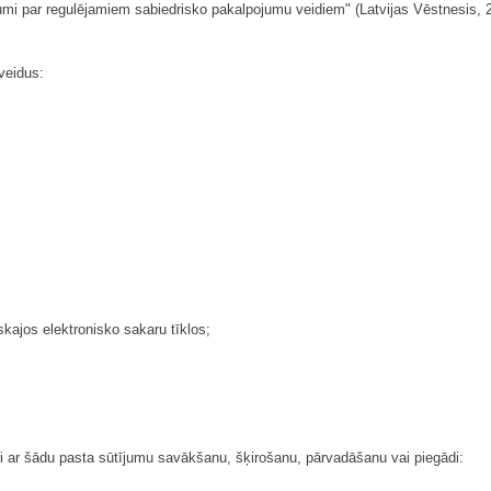
kumi par regulējamiem sabiedrisko pakalpojumu veidiem" (Latvijas Vēstnesis, 20
veidus:
skajos elektronisko sakaru tīklos;
i ar šādu pasta sūtījumu savākšanu, šķirošanu, pārvadāšanu vai piegādi: