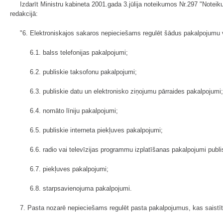
Izdarīt Ministru kabineta 2001.gada 3.jūlija noteikumos Nr.297 "Notei­
redakcijā:
"6. Elektroniskajos sakaros nepieciešams regulēt šādus pakalpojumu 
6.1. balss telefonijas pakalpojumi;
6.2. publiskie taksofonu pakalpojumi;
6.3. publiskie datu un elektronisko ziņojumu pārraides pakalpojumi;
6.4. nomāto līniju pakalpojumi;
6.5. publiskie interneta piekļuves pakalpojumi;
6.6. radio vai televīzijas programmu izplatīšanas pakalpojumi publi
6.7. piekļuves pakalpojumi;
6.8. starpsavienojuma pakalpojumi.
7. Pasta nozarē nepieciešams regulēt pasta pakalpojumus, kas saistīt