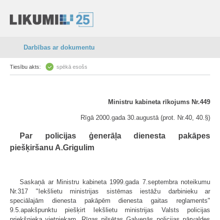
Darbības ar dokumentu
Tiesību akts:
spēkā esošs
Ministru kabineta rīkojums Nr.449
Rīgā 2000.gada 30.augustā (prot. Nr.40, 40.§)
Par policijas ģenerāļa dienesta pakāpes
piešķiršanu A.Grigulim
Saskaņā ar Ministru kabineta 1999.gada 7.septembra noteikumu
Nr.317 "Iekšlietu ministrijas sistēmas iestāžu darbinieku ar
speciālajām dienesta pakāpēm dienesta gaitas reglaments"
9.5.apakšpunktu piešķirt Iekšlietu ministrijas Valsts policijas
priekšnieka vietniekam, Rīgas pilsētas Galvenās policijas pārvaldes