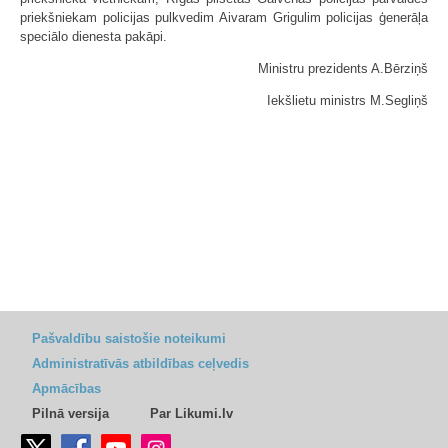
priekšniekam policijas pulkvedim Aivaram Grigulim policijas ģenerāļa
speciālo dienesta pakāpi.
Ministru prezidents A.Bērziņš
Iekšlietu ministrs M.Segliņš
Pašvaldību saistošie noteikumi
Administratīvās atbildības ceļvedis
Apmācības
Pilnā versija
Par Likumi.lv