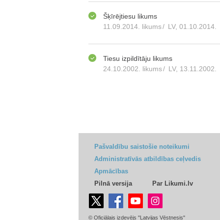
Šķīrējtiesu likums
11.09.2014. likums
/
LV, 01.10.2014.
Tiesu izpildītāju likums
24.10.2002. likums
/
LV, 13.11.2002.
Pašvaldību saistošie noteikumi
Administratīvās atbildības ceļvedis
Apmācības
Pilnā versija
Par Likumi.lv
© Oficiālais izdevējs "Latvijas Vēstnesis"