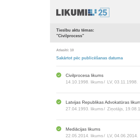
Tiesību aktu tēmas:
"Civilprocess"
Atlasīti: 10
Sakārtot pēc publicēšanas datuma
Civilprocesa likums
14.10.1998. likums
/
LV, 03.11.1998.
Latvijas Republikas Advokatūras liku
27.04.1993. likums
/
Ziņotājs, 19.08.
Mediācijas likums
22.05.2014. likums
/
LV, 04.06.2014.