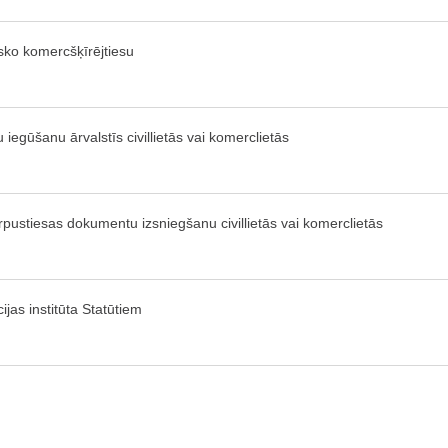
sko komercšķīrējtiesu
iegūšanu ārvalstīs civillietās vai komerclietās
pustiesas dokumentu izsniegšanu civillietās vai komerclietās
ijas institūta Statūtiem