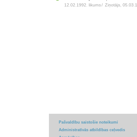
12.02.1992. likums
/
Ziņotājs, 05.03.
Pašvaldību saistošie noteikumi
Administratīvās atbildības ceļvedis