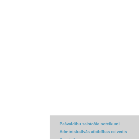
Pašvaldību saistošie noteikumi
Administratīvās atbildības ceļvedis