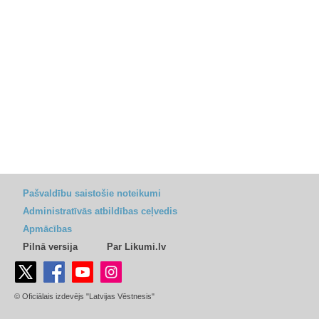
Pašvaldību saistošie noteikumi
Administratīvās atbildības ceļvedis
Apmācības
Pilnā versija
Par Likumi.lv
© Oficiālais izdevējs "Latvijas Vēstnesis"