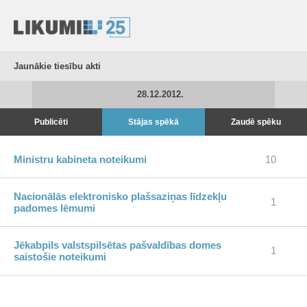
Jaunākie tiesību akti
28.12.2012.
Publicēti
Stājas spēkā
Zaudē spēku
Ministru kabineta noteikumi
10
Nacionālās elektronisko plašsaziņas līdzekļu
1
padomes lēmumi
Jēkabpils valstspilsētas pašvaldības domes
1
saistošie noteikumi