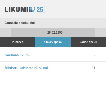
Jaunākie tiesību akti
28.02.1995.
Publicēti
Stājas spēkā
Zaudē spēku
Saeimas likumi
2
Ministru kabineta rīkojumi
11