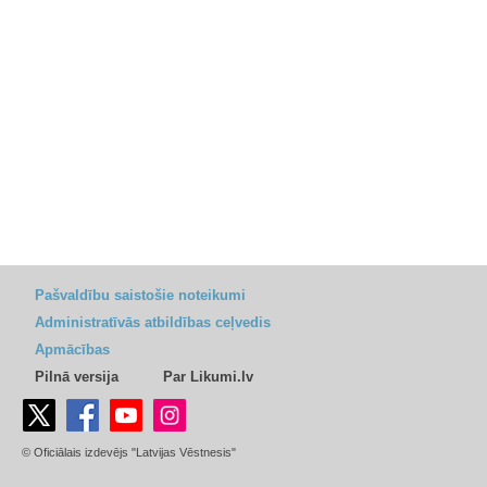
Pašvaldību saistošie noteikumi
Administratīvās atbildības ceļvedis
Apmācības
Pilnā versija
Par Likumi.lv
© Oficiālais izdevējs "Latvijas Vēstnesis"