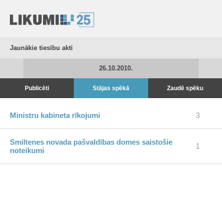
Jaunākie tiesību akti
26.10.2010.
Publicēti
Stājas spēkā
Zaudē spēku
Ministru kabineta rīkojumi
3
Smiltenes novada pašvaldības domes saistošie
1
noteikumi