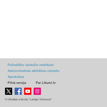
Pašvaldību saistošie noteikumi
Administratīvās atbildības ceļvedis
Apmācības
Pilnā versija
Par Likumi.lv
© Oficiālais izdevējs "Latvijas Vēstnesis"