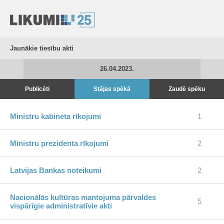
Jaunākie tiesību akti
26.04.2023.
Publicēti
Stājas spēkā
Zaudē spēku
Ministru kabineta rīkojumi
1
Ministru prezidenta rīkojumi
2
Latvijas Bankas noteikumi
2
Nacionālās kultūras mantojuma pārvaldes
5
vispārīgie administratīvie akti