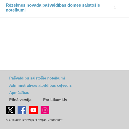
Rēzeknes novada pašvaldības domes saistošie
1
noteikumi
Pašvaldību saistošie noteikumi
Administratīvās atbildības ceļvedis
Apmācības
Pilnā versija
Par Likumi.lv
© Oficiālais izdevējs "Latvijas Vēstnesis"