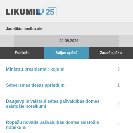
Jaunākie tiesību akti
24.05.2024.
Publicēti
Stājas spēkā
Zaudē spēku
Ministru prezidenta rīkojumi
3
Satversmes tiesas spriedumi
1
Daugavpils valstspilsētas pašvaldības domes
2
saistošie noteikumi
Ropažu novada pašvaldības domes saistošie
2
noteikumi