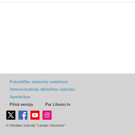
Pašvaldību saistošie noteikumi
Administratīvās atbildības ceļvedis
Apmācības
Pilnā versija
Par Likumi.lv
© Oficiālais izdevējs "Latvijas Vēstnesis"