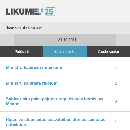
Jaunākie tiesību akti
21.10.2021.
Publicēti
Stājas spēkā
Zaudē spēku
Ministru kabineta noteikumi
1
Ministru kabineta rīkojumi
2
Sabiedrisko pakalpojumu regulēšanas komisijas
3
lēmumi
Rīgas valstspilsētas pašvaldības domes saistošie
1
noteikumi