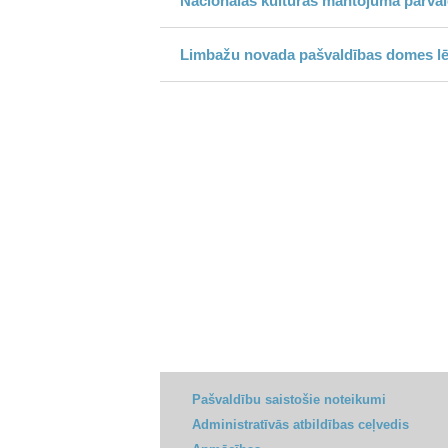
Nacionālās kultūras mantojuma pārvalde
Limbažu novada pašvaldības domes 
Pašvaldību saistošie noteikumi
Administratīvās atbildības ceļvedis