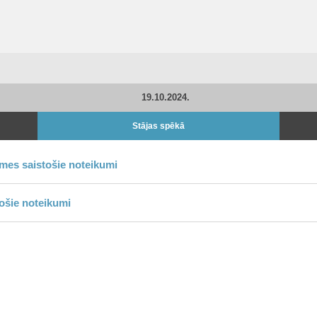
19.10.2024.
Stājas spēkā
omes saistošie noteikumi
ošie noteikumi