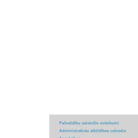
Pašvaldību saistošie noteikumi
Administratīvās atbildības ceļvedis