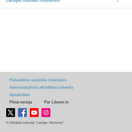
Latvijas Bankas noteikumi
1
Pašvaldību saistošie noteikumi
Administratīvās atbildības ceļvedis
Apmācības
Pilnā versija
Par Likumi.lv
© Oficiālais izdevējs "Latvijas Vēstnesis"