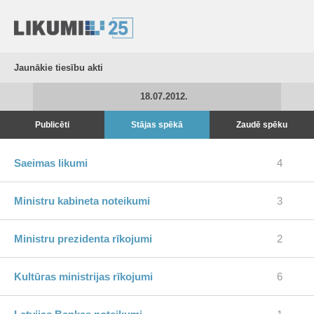
Jaunākie tiesību akti
18.07.2012.
Publicēti
Stājas spēkā
Zaudē spēku
Saeimas likumi
4
Ministru kabineta noteikumi
3
Ministru prezidenta rīkojumi
2
Kultūras ministrijas rīkojumi
6