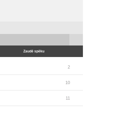
Zaudē spēku
2
10
11