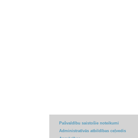
Pašvaldību saistošie noteikumi
Administratīvās atbildības ceļvedis