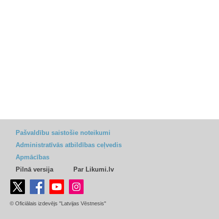
Pašvaldību saistošie noteikumi
Administratīvās atbildības ceļvedis
Apmācības
Pilnā versija
Par Likumi.lv
© Oficiālais izdevējs "Latvijas Vēstnesis"