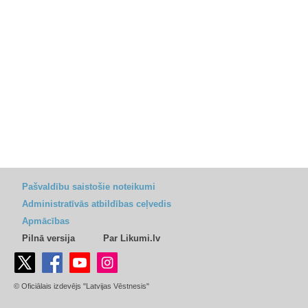
Pašvaldību saistošie noteikumi
Administratīvās atbildības ceļvedis
Apmācības
Pilnā versija
Par Likumi.lv
© Oficiālais izdevējs "Latvijas Vēstnesis"