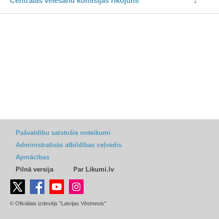
Centrālās vēlēšanu komisijas rīkojumi
1
Pašvaldību saistošie noteikumi
Administratīvās atbildības ceļvedis
Apmācības
Pilnā versija
Par Likumi.lv
© Oficiālais izdevējs "Latvijas Vēstnesis"