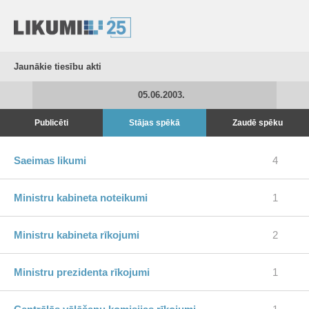
Jaunākie tiesību akti
05.06.2003.
Publicēti
Stājas spēkā
Zaudē spēku
Saeimas likumi
4
Ministru kabineta noteikumi
1
Ministru kabineta rīkojumi
2
Ministru prezidenta rīkojumi
1