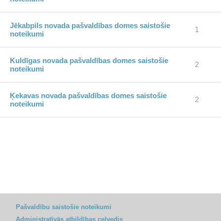
Jēkabpils novada pašvaldības domes saistošie
1
noteikumi
Kuldīgas novada pašvaldības domes saistošie
2
noteikumi
Ķekavas novada pašvaldības domes saistošie
2
noteikumi
Pašvaldību saistošie noteikumi
Administratīvās atbildības ceļvedis