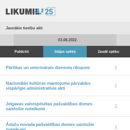
Jaunākie tiesību akti
03.08.2022.
Publicēti
Stājas spēkā
Zaudē spēku
Pārtikas un veterinārais dienesta rīkojumi
1
Nacionālās kultūras mantojuma pārvaldes
1
vispārīgie administratīvie akti
Jelgavas valstspilsētas pašvaldības domes
2
saistošie noteikumi
Ādažu novada pašvaldības domes saistošie
1
noteikumi