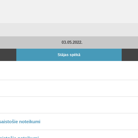
03.05.2022.
Stājas spēkā
aistošie noteikumi