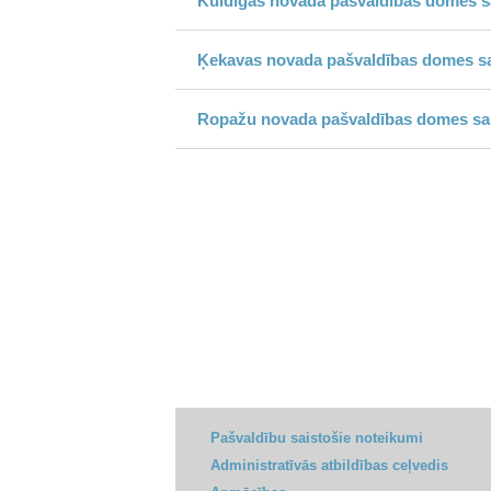
Kuldīgas novada pašvaldības domes sa
Ķekavas novada pašvaldības domes sa
Ropažu novada pašvaldības domes sai
Pašvaldību saistošie noteikumi
Administratīvās atbildības ceļvedis