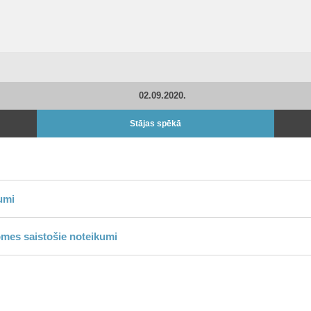
02.09.2020.
Stājas spēkā
jumi
omes saistošie noteikumi