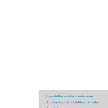
Pašvaldību saistošie noteikumi
Administratīvās atbildības ceļvedis