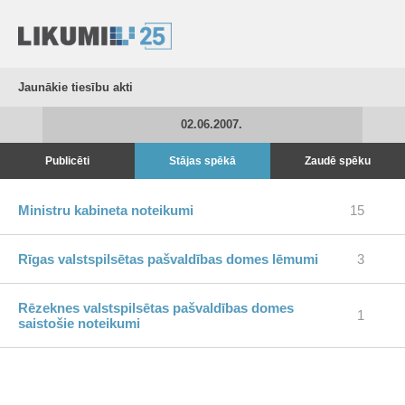
Jaunākie tiesību akti
02.06.2007.
Publicēti
Stājas spēkā
Zaudē spēku
Ministru kabineta noteikumi
15
Rīgas valstspilsētas pašvaldības domes lēmumi
3
Rēzeknes valstspilsētas pašvaldības domes
1
saistošie noteikumi