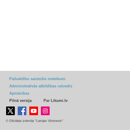
Pašvaldību saistošie noteikumi
Administratīvās atbildības ceļvedis
Apmācības
Pilnā versija
Par Likumi.lv
© Oficiālais izdevējs "Latvijas Vēstnesis"